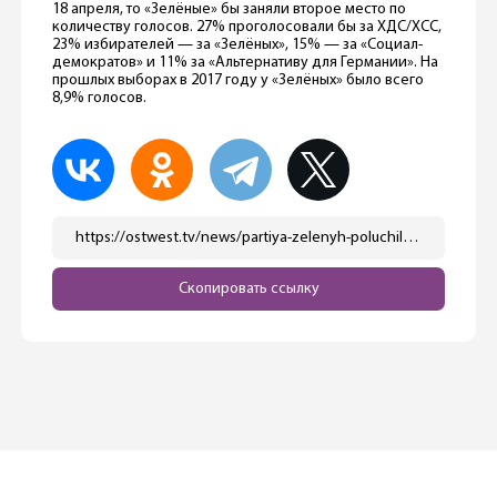
18 апреля, то «Зелёные» бы заняли второе место по
количеству голосов. 27% проголосовали бы за ХДС/ХСС,
23% избирателей — за «Зелёных», 15% — за «Социал-
демократов» и 11% за «Альтернативу для Германии». На
прошлых выборах в 2017 году у «Зелёных» было всего
8,9% голосов.
https://ostwest.tv/news/partiya-zelenyh-poluchila-rekordnoe-pozhertvovanie-ot-millionera/
Скопировать ссылку