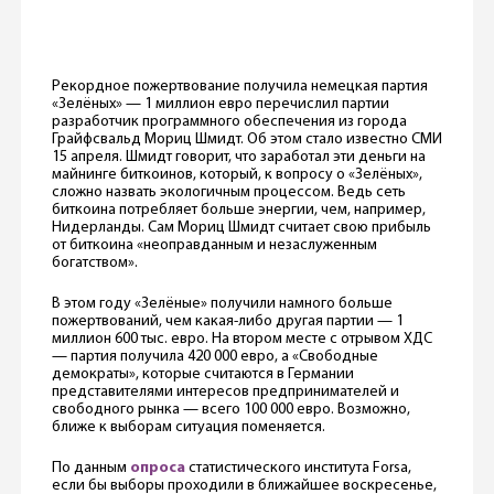
Рекордное пожертвование получила немецкая партия
«Зелёных» — 1 миллион евро перечислил партии
разработчик программного обеспечения из города
Грайфсвальд Мориц Шмидт. Об этом стало известно СМИ
15 апреля. Шмидт говорит, что заработал эти деньги на
майнинге биткоинов, который, к вопросу о «Зелёных»,
сложно назвать экологичным процессом. Ведь сеть
биткоина потребляет больше энергии, чем, например,
Нидерланды. Сам Мориц Шмидт считает свою прибыль
от биткоина «неоправданным и незаслуженным
богатством».
В этом году «Зелёные» получили намного больше
пожертвований, чем какая-либо другая партии — 1
миллион 600 тыс. евро. На втором месте с отрывом ХДС
— партия получила 420 000 евро, а «Свободные
демократы», которые считаются в Германии
представителями интересов предпринимателей и
свободного рынка — всего 100 000 евро. Возможно,
ближе к выборам ситуация поменяется.
По данным
опроса
статистического института Forsa,
если бы выборы проходили в ближайшее воскресенье,