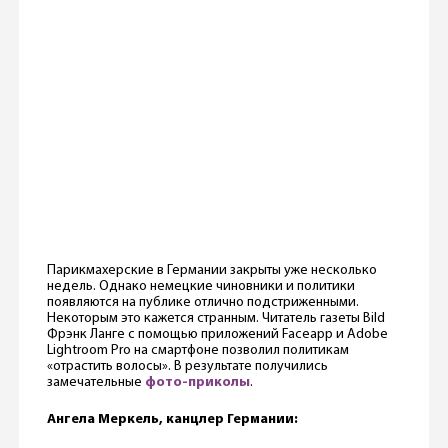
Парикмахерские в Германии закрыты уже несколько
недель. Однако немецкие чиновники и политики
появляются на публике отлично подстриженными.
Некоторым это кажется странным. Читатель газеты Bild
Фрэнк Ланге c помощью приложений Faceapp и Adobe
Lightroom Pro на смартфоне позволил политикам
«отраcтить волосы». В результате получились
замечательные
фото-приколы
.
Ангела Меркель, канцлер Германии: