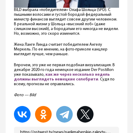
BILD выбрала «победителем» Олафа Шольца (SPD). С
пышными волосами и густой бородой федеральный
министр финансов выглядит совсем другим человеком.
В реальной жизни у Шольца «высокий лоб» (даже
слишком высокий), а бородатым его никогда не видели.
Но, возможно, это скоро изменится.
Жена Ланге Линда считает победителем Ангелу
Меркель. По ее мнению, на фото-приколе канцлер
выглядит лучше, чем раньше.
Впрочем, это уже не первая подобная визуализация. В
декабре 2020-го года немецкое издание Der Postillon
уже показывало,
как же через несколько недель
должны выглядеть немецкие селебрити
.
Судя по
всему, прогнозы не оправлались.
Фото — Bild
https://ostwest.tv/news/parikmaherskie-zakryty-no-nemeckie-politiki-podstrizheny-idealno/