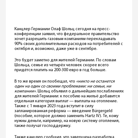
Канцлер Германии Олаф Шольц сегодня на пресс-
конференции заявил, что федеральное правительство
хочет разрешить газовым компаниям перекладывать
90% своих дополнительных расходов на потребителей с
октября и, возможно, даже уже в сентябре.
Это будет заметно для жителей Германии. По словам
Шольца, семье из четырёх человек скорее всего
придётся платить на 200-300 евро в год больше.
В то же время он пообещал, что
«никто не останется
один на один со своими проблемами: ни семьи, ни
компании»
. Шольц объявил о дальнейших послаблениях
для жителей Германии: к пособию на жильё добавится
отдельная категория выплат — выплаты на отопление.
Также с 1 января 2023 года вступит в силу
запланированная реформа — введение Bürgergeld
(пособие, которое должно заменить Hartz IV). Те, кому
нужны деньги, например, на новую систему отопления,
также получат господдержку.
Также канцлер сообщил, что завершена разработка