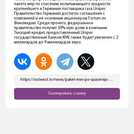
пакета мер по спасению испытывающего трудности
крупнейшего в Германии поставщика газа Uniper.
Правительство Германии достигло соглашения с
компанией и её основным акционером Fortum из
Финляндии. Среди прочего, федеральное
правительство получит 30%-ную долю в компании.
Текущий кредит, предоставленный Uniper
государственным банком KfW, также будет увеличен с 2
миллиардов до 9 миллиардов евро.
https://ostwest.tv/news/paket-mer-po-spaseniju-krupnejshego-v-germanii-postavshhika-gaza-prinyat-no-potrebitelyam-gaza-pridjotsya-platit-namnogo-bolshe/
Скопировать ссылку