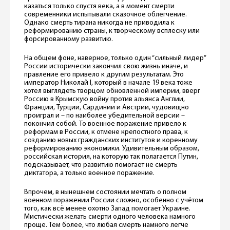
казаться только спустя века, а в момент смерти
современники испытывали сказочное облегчение.
Однако смерть тирана никогда не приводила к
реформированию страны, к творческому всплеску или
форсированному развитию.
На общем фоне, наверное, только один “сильный лидер”
России исторически закончил свою жизнь иначе, и
правление его привело к другим результатам. Это
император Николай I, который в начале 19 века тоже
хотел выглядеть творцом обновлённой империи, вверг
Россию в Крымскую войну против альянса Англии,
Франции, Турции, Сардинии и Австрии, чудовищно
проиграл и – по наиболее убедительной версии –
покончил собой. То военное поражение привело к
реформам в России, к отмене крепостного права, к
созданию новых гражданских институтов и коренному
реформированию экономики. Удивительным образом,
российская история, на которую так полагается Путин,
подсказывает, что развитию помогает не смерть
диктатора, а только военное поражение.
Впрочем, в нынешнем состоянии мечтать о полном
военном поражении России сложно, особенно с учётом
того, как всё менее охотно Запад помогает Украине.
Мистически желать смерти одного человека намного
проще. Тем более, что любая смерть намного легче