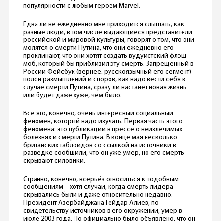
популярности с любым героем Marvel.
Едва ли не ежедневно мне приходится слышать, как
разные люди, в том числе выдающиеся представители
российской и мировой культуры, говорят о том, что они
молятся о смерти Путина, что они ежедневно его
проклинают, что они хотят создать вудуистский флэш-
моб, который бы приблизил эту смерть. Запрещённый в
России Фейсбук (вернее, русскоязычный его сегмент)
полон размышлений и споров, как надо вести себя в
случае смерти Путина, сразу ли настанет новая жизнь
или будет даже хуже, чем было.
Всё это, конечно, очень интересный социальный
феномен, который надо изучать. Первая часть этого
феномена: это публикации в прессе о неизлечимых
болезнях и смерти Путина. В конце мая несколько
британских таблоидов со ссылкой на источники в
разведке сообщили, что он уже умер, но его смерть
скрывают силовики.
Странно, конечно, всерьёз относиться к подобным
сообщениям – хотя случаи, когда смерть лидера
скрывались были и даже относительно недавно.
Президент Азербайджана Гейдар Алиев, по
свидетельству источников в его окружении, умер в
июле 2003 года. Но официально было объявлено, что он