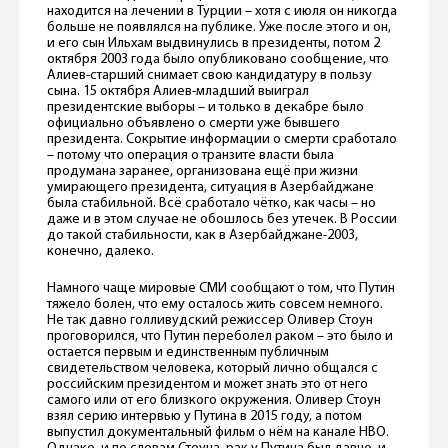
находится на лечении в Турции – хотя с июля он никогда
больше не появлялся на публике. Уже после этого и он,
и его сын Ильхам выдвинулись в президенты, потом 2
октября 2003 года было опубликовано сообщение, что
Алиев-старший снимает свою кандидатуру в пользу
сына. 15 октября Алиев-младший выиграл
президентские выборы – и только в декабре было
официально объявлено о смерти уже бывшего
президента. Сокрытие информации о смерти сработало
– потому что операция о транзите власти была
продумана заранее, организована ещё при жизни
умирающего президента, ситуация в Азербайджане
была стабильной. Всё сработало чётко, как часы – но
даже и в этом случае не обошлось без утечек. В России
до такой стабильности, как в Азербайджане-2003,
конечно, далеко.
Намного чаще мировые СМИ сообщают о том, что Путин
тяжело болен, что ему осталось жить совсем немного.
Не так давно голливудский режиссер Оливер Стоун
проговорился, что Путин переболел раком – это было и
остается первым и единственным публичным
свидетельством человека, который лично общался с
российским президентом и может знать это от него
самого или от его близкого окружения. Оливер Стоун
взял серию интервью у Путина в 2015 году, а потом
выпустил документальный фильм о нём на канале HBO.