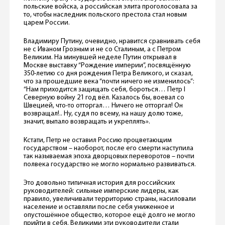
польские войска, а российская элита проголосовала за
то, чтобы наследник польского престола стал новым
царем России.
Владимиру Путину, очевидно, нравится сравнивать себя
не с Иваном Грозным и не со Сталиным, а с Петром
Великим. На минувшей неделе Путин открывал в
Москве выставку “Рождение империи”, посвящённую
350-летию со дня рождения Петра Великого, и сказал,
что за прошедшие века “почти ничего не изменилось”:
“Нам приходится защищать себя, бороться… Петр I
Северную войну 21 год вёл. Казалось бы, воевал со
Швецией, что-то отторгал… Ничего не отторгал! Он
возвращал!.. Ну, судя по всему, на нашу долю тоже,
значит, выпало возвращать и укреплять».
Кстати, Петр не оставил Россию процветающим
государством – наоборот, после его смерти наступила
так называемая эпоха дворцовых переворотов – почти
полвека государство не могло нормально развиваться.
Это довольно типичная история для российских
руководителей: сильные имперские лидеры, как
правило, увеличивали территорию страны, насиловали
население и оставляли после себя униженное и
опустошённое общество, которое ещё долго не могло
прийти в себя. Великими эти руководители стали