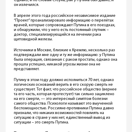
Однако, и по словам Стоуна, рак у Путина был давно, и
он излечился.
В апреле этого года российское независимое издание
“Проект” проанализировало информацию о перелётах
врачей, которые сопровождают Путина в его поездках,
и обнаружили, что у него есть постоянный спутник –
доктор, специализирующийся на лечении рака
щитовидной железы.
Источники в Москве, близкие к Кремлю, несколько раз
подтверждали мне одну и ту же информацию: у Путина
была операция, связанная с раком простаты, однако она
прошла успешно, никакой угрозы жизни она не
представляет.
Путину в этом году должно исполниться 70 лет, однако
логических оснований верить в его скорую смерть не
существует. Тот факт, что российское общество (вернее
та его часть, которая протестует) так сильно зациклено
на его смерти, — это интересный симптом болезни
самого общества. Психологи называют это выученной
беспомощностью. Россияне-противники Путина давно
признали, что никаких возможностей повлиять на
ситуацию в стране у них нет, единственный вывод из
ситуации – это смерть Путина.