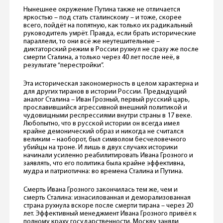
Нынешнее окружение Путина также не отличается
яркостью – под стать сталинскому – и тоже, скорее
всего, пойдёт на попятную, как только их радикальный
руководитель умрёт. Правда, если брать исторические
параллели, то они всё же неутешительные –
диктаторский режим в России рухнул не сразу же после
смерти Сталина, а только через 40 лет после неё, в
результате “перестройки”.
Эта историческая закономерность в целом характерна и
для других тиранов в истории России. Предыдущий
аналог Сталина – Иван Грозный, первый русский царь,
прославившийся агрессивной внешний политикой и
чудовищными респрессиями внутри страны в 17 веке.
Любопытно, что в русской истории он всегда имел
крайне демонический образ и никогда не считался
великим – наоборот, был символом бесчеловечного
убийцы на троне. И лишь в двух случаях историки
начинали усиленно реабилитировать Ивана Грозного и
заявлять, что его политика была крайне эффективна,
мудра и патриотична: во времена Сталина и Путина.
Смерть Ивана Грозного закончилась тем же, чем и
смерть Сталина: изнасилованная и деморализованная
страна рухнула вскоре после смерти тирана – через 20
лет. Эффективный менеджмент Ивана Грозного привёл к
полному краху государственности, Москву заняли