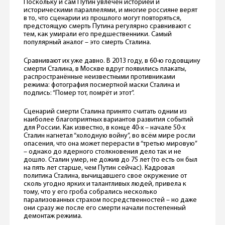
Поскольку и сам Путин увлечён историей и
историческими параллелями, и многие россияне верят
в то, что сценарии из прошлого могут повторяться,
предстоящую смерть Путина регулярно сравнивают с
тем, как умирали его предшественники. Самый
популярный аналог – это смерть Сталина.
Сравнивают их уже давно. В 2013 году, в 60-ю годовщину
смерти Сталина, в Москве вдруг появились плакаты,
распространённые неизвестными противниками
режима: фотография посмертной маски Сталина и
подпись: “Помер тот, помрёт и этот”.
Сценарий смерти Сталина принято считать одним из
наиболее благоприятных вариантов развития событий
для России. Как известно, в конце 40-х – начале 50-х
Сталин нагнетал “холодную войну”, во всём мире росли
опасения, что она может перерасти в “третью мировую”
– однако до ядерного столкновения дело так и не
дошло. Сталин умер, не дожив до 75 лет (то есть он был
на пять лет старше, чем Путин сейчас). Кадровая
политика Сталина, вычищавшего свое окружение от
сколь угодно ярких и талантливых людей, привела к
тому, что у его гроба собрались несколько
парализованных страхом посредственностей – но даже
они сразу же после его смерти начали постепенный
демонтаж режима.