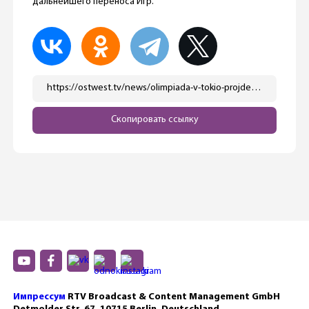
дальнейшего переноса Игр.
https://ostwest.tv/news/olimpiada-v-tokio-projdet-bez-inostrannyh-zritelej/
Скопировать ссылку
Импрессум
RTV Broadcast & Content Management GmbH