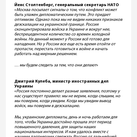
Йенс Столтенберг, генеральный секретарь НАТО
«
Москва посылает сигналы о том, что конфликт может
быть улажен дипломатическим путем. Это придает
оптимизм. Однако пока мы не видим никаких признаков
деэскалации на украинской границе. Россия
сконцентрировала войска в Украине и вокруг нее,
беспрецедентное количество со времен холодной
войны. На данный момент у России всё готово для
нападения. Но у России все еще есть время отойти от
пропасти, перестать готовиться к войне и начать
работать над мирным решением.
… мы будем следить за тем, что они делают
»
Дмитрий Кулеба, министр иностранных дел
Украины
«
Россия постоянно делает разные заявления, поэтому у
нас существует правило: мы не верим, когда слышим, но
мы поверим, когда увидим. Когда мы увидим вывод
войск, мы поверим в деэскалацию.
Мы, украинские дипломаты, день и ночь работаем для
того, чтобы Украина достойно прошла этот период
повышенного давления, для защиты наших
национальных интересов. И нам удалось вместе с
нашими партнерами сдержать Россию от дальнейшей