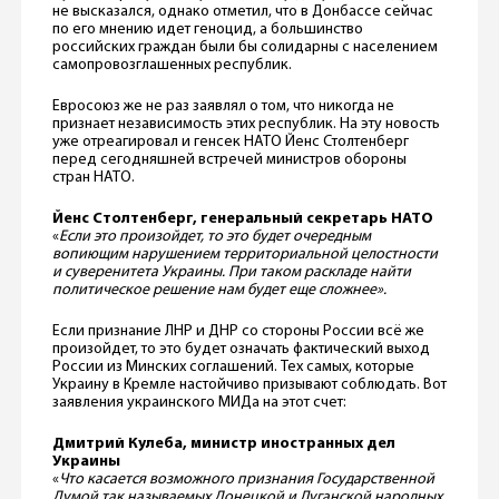
не высказался, однако отметил, что в Донбассе сейчас
по его мнению идет геноцид, а большинство
российских граждан были бы солидарны с населением
самопровозглашенных республик.
Евросоюз же не раз заявлял о том, что никогда не
признает независимость этих республик. На эту новость
уже отреагировал и генсек НАТО Йенс Столтенберг
перед сегодняшней встречей министров обороны
стран НАТО.
Йенс Столтенберг, генеральный секретарь НАТО
«
Если это произойдет, то это будет очередным
вопиющим нарушением территориальной целостности
и суверенитета Украины. При таком раскладе найти
политическое решение нам будет еще сложнее».
Если признание ЛНР и ДНР со стороны России всё же
произойдет, то это будет означать фактический выход
России из Минских соглашений. Тех самых, которые
Украину в Кремле настойчиво призывают соблюдать. Вот
заявления украинского МИДа на этот счет:
Дмитрий Кулеба, министр иностранных дел
Украины
«
Что касается возможного признания Государственной
Думой так называемых Донецкой и Луганской народных