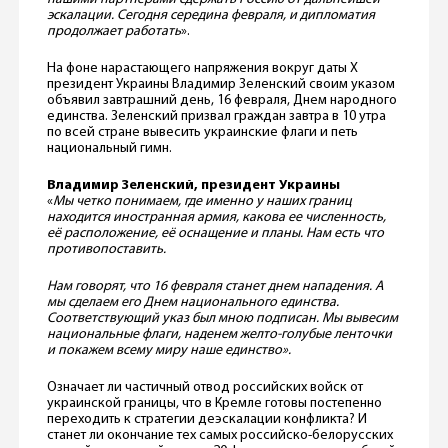
эскалации. Сегодня середина февраля, и дипломатия
продолжает работать
».
На фоне нарастающего напряжения вокруг даты Х
президент Украины Владимир Зеленский своим указом
объявил завтрашний день, 16 февраля, Днем народного
единства. Зеленский призвал граждан завтра в 10 утра
по всей стране вывесить украинские флаги и петь
национальный гимн.
Владимир Зеленский, президент Украины
«
Мы четко понимаем, где именно у наших границ
находится иностранная армия, какова ее численность,
её расположение, её оснащение и планы. Нам есть что
противопоставить.
Нам говорят, что 16 февраля станет днем ​​нападения. А
мы сделаем его Днем ​​национального единства.
Соответствующий указ был мною подписан. Мы вывесим
национальные флаги, наденем желто-голубые ленточки
и покажем всему миру наше единство».
Означает ли частичный отвод российских войск от
украинской границы, что в Кремле готовы постепенно
переходить к стратегии деэскалации конфликта? И
станет ли окончание тех самых российско-белорусских