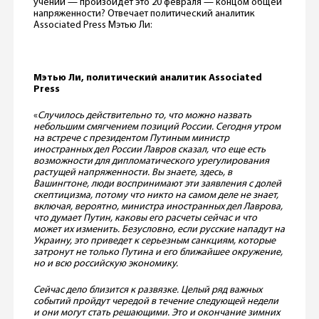
учений — произойдет это 20 февраля — концом общей
напряженности? Отвечает политический аналитик
Associated Press Мэтью Ли:
Мэтью Ли, политический аналитик Associated
Press
«
Случилось действительно то, что можно назвать
небольшим смягчением позиций России. Сегодня утром
на встрече с президентом Путиным министр
иностранных дел России Лавров сказал, что еще есть
возможности для дипломатического урегулирования
растущей напряженности. Вы знаете, здесь, в
Вашингтоне, люди воспринимают эти заявления с долей
скептицизма, потому что никто на самом деле не знает,
включая, вероятно, министра иностранных дел Лаврова,
что думает Путин, каковы его расчеты сейчас и что
может их изменить. Безусловно, если русские нападут на
Украину, это приведет к серьезным санкциям, которые
затронут не только Путина и его ближайшее окружение,
но и всю российскую экономику.
Сейчас дело близится к развязке. Целый ряд важных
событий пройдут чередой в течение следующей недели
и они могут стать решающими. Это и окончание зимних