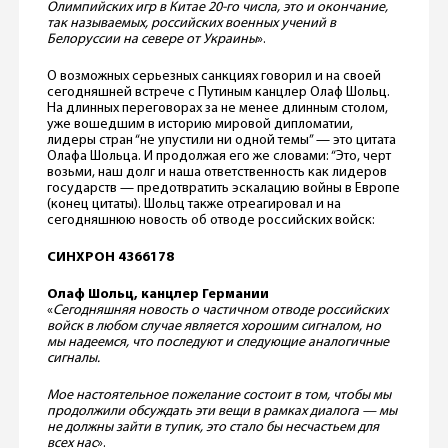
Олимпийских игр в Китае 20-го числа, это и окончание,
так называемых, российских военных учений в
Белоруссии на севере от Украины
».
О возможных серьезных санкциях говорил и на своей
сегодняшней встрече с Путиным канцлер Олаф Шольц.
На длинных переговорах за не менее длинным столом,
уже вошедшим в историю мировой дипломатии,
лидеры стран “не упустили ни одной темы” — это цитата
Олафа Шольца. И продолжая его же словами: “Это, черт
возьми, наш долг и наша ответственность как лидеров
государств — предотвратить эскалацию войны в Европе
(конец цитаты). Шольц также отреагировал и на
сегодняшнюю новость об отводе российских войск:
СИНХРОН
4366178
Олаф Шольц, канцлер Германии
«
Сегодняшняя новость о частичном отводе российских
войск в любом случае является хорошим сигналом, но
мы надеемся, что последуют и следующие аналогичные
сигналы.
Мое настоятельное пожелание состоит в том, чтобы мы
продолжили обсуждать эти вещи в рамках диалога — мы
не должны зайти в тупик, это стало бы несчастьем для
всех нас
».