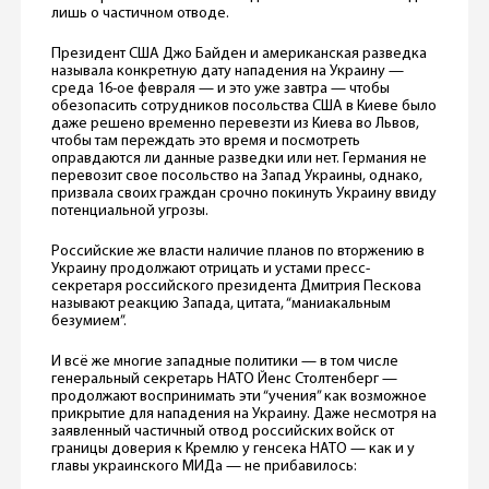
лишь о частичном отводе.
Президент США Джо Байден и американская разведка
называла конкретную дату нападения на Украину —
среда 16-ое февраля — и это уже завтра — чтобы
обезопасить сотрудников посольства США в Киеве было
даже решено временно перевезти из Киева во Львов,
чтобы там переждать это время и посмотреть
оправдаются ли данные разведки или нет.
Германия не
перевозит свое посольство на Запад Украины, однако,
призвала своих граждан срочно покинуть Украину ввиду
потенциальной угрозы.
Российские же власти наличие планов по вторжению в
Украину продолжают отрицать и устами пресс-
секретаря российского президента Дмитрия Пескова
называют реакцию Запада, цитата, “маниакальным
безумием”.
И всё же многие западные политики — в том числе
генеральный секретарь НАТО Йенс Столтенберг —
продолжают воспринимать эти “учения” как возможное
прикрытие для нападения на Украину. Даже несмотря на
заявленный частичный отвод российских войск от
границы доверия к Кремлю у генсека НАТО — как и у
главы украинского МИДа — не прибавилось: