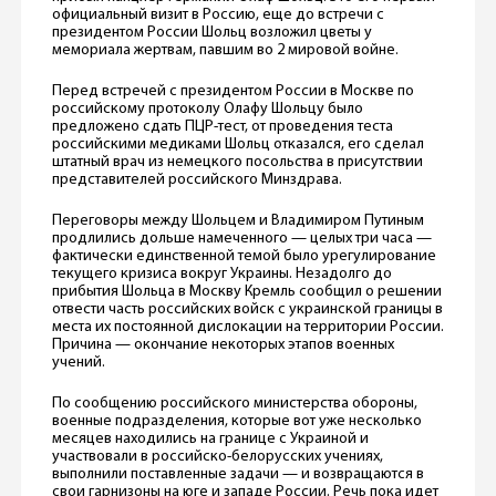
официальный визит в Россию, еще до встречи с
президентом России Шольц возложил цветы у
мемориала жертвам, павшим во 2 мировой войне.
Перед встречей с президентом России в Москве по
российскому протоколу Олафу Шольцу было
предложено сдать ПЦР-тест, от проведения теста
российскими медиками Шольц отказался, его сделал
штатный врач из немецкого посольства в присутствии
представителей российского Минздрава.
Переговоры между Шольцем и Владимиром Путиным
продлились дольше намеченного — целых три часа —
фактически единственной темой было урегулирование
текущего кризиса вокруг Украины. Незадолго до
прибытия Шольца в Москву Кремль сообщил о решении
отвести часть российских войск с украинской границы в
места их постоянной дислокации на территории России.
Причина — окончание некоторых этапов военных
учений.
По сообщению российского министерства обороны,
военные подразделения, которые вот уже несколько
месяцев находились на границе с Украиной и
участвовали в российско-белорусских учениях,
выполнили поставленные задачи — и возвращаются в
свои гарнизоны на юге и западе России. Речь пока идет