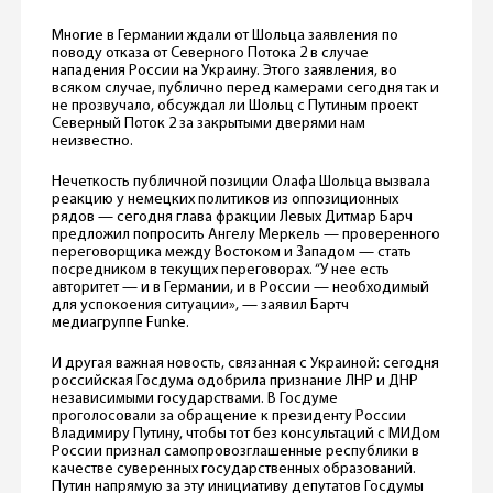
Многие в Германии ждали от Шольца заявления по
поводу отказа от Северного Потока 2 в случае
нападения России на Украину. Этого заявления, во
всяком случае, публично перед камерами сегодня так и
не прозвучало, обсуждал ли Шольц с Путиным проект
Северный Поток 2 за закрытыми дверями нам
неизвестно.
Нечеткость публичной позиции Олафа Шольца вызвала
реакцию у немецких политиков из оппозиционных
рядов — сегодня глава фракции Левых Дитмар Барч
предложил попросить Ангелу Меркель — проверенного
переговорщика между Востоком и Западом — стать
посредником в текущих переговорах. “У нее есть
авторитет — и в Германии, и в России — необходимый
для успокоения ситуации», — заявил Бартч
медиагруппе Funke.
И другая важная новость, связанная с Украиной: сегодня
российская Госдума одобрила признание ЛНР и ДНР
независимыми государствами. В Госдуме
проголосовали за обращение к президенту России
Владимиру Путину, чтобы тот без консультаций с МИДом
России признал самопровозглашенные республики в
качестве суверенных государственных образований.
Путин напрямую за эту инициативу депутатов Госдумы