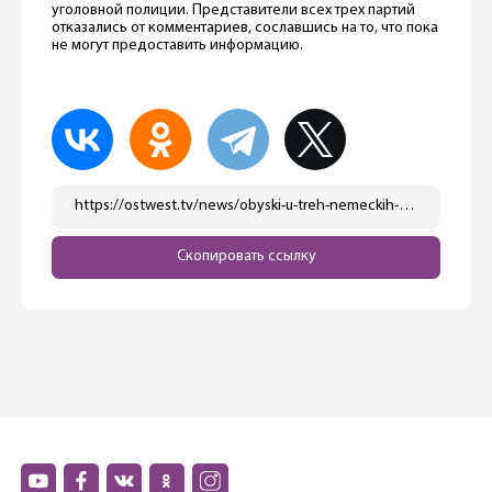
уголовной полиции. Представители всех трех партий
отказались от комментариев, сославшись на то, что пока
не могут предоставить информацию.
https://ostwest.tv/news/obyski-u-treh-nemeckih-partij-ih-podozrevajut-v-nezakonnyh-tratah-bjudzhetnyh-sredstv-v-saksonii-anhalt/
Скопировать ссылку