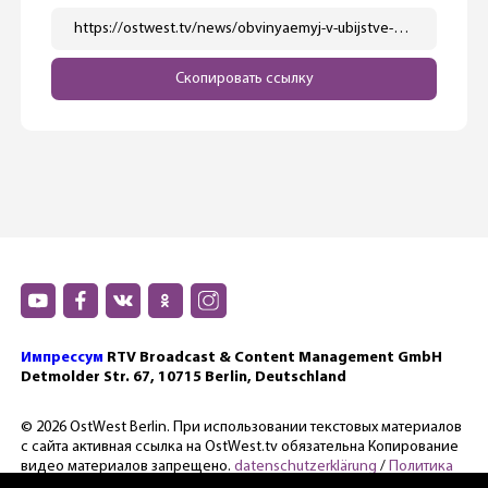
https://ostwest.tv/news/obvinyaemyj-v-ubijstve-zelimhana-hangoshvili-vpervye-zagovoril/
Скопировать ссылку
Импрессум
RTV Broadcast & Content Management GmbH
Detmolder Str. 67, 10715 Berlin, Deutschland
© 2026 OstWest Berlin. При использовании текстовых материалов
с сайта активная ссылка на OstWest.tv обязательна Копирование
видео материалов запрещено.
datenschutzerklärung
/
Политика
конфиденциальности.