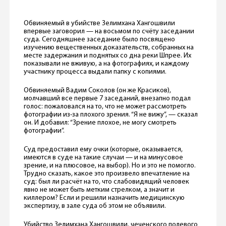
Обвиняемый в убийстве Зелимхана Хангошвили
впервые заговорил — на восьмом по счёту заседании
суда. Сегодняшнее заседание было посвящено
изучению вещественных доказательств, собранных на
месте задержания и поднятых со дна реки Шпрее. Их
показывали не вживую, а на фотографиях, и каждому
участнику процесса выдали папку с копиями.
Обвиняемый Вадим Соколов (он же Красиков),
молчавший все первые 7 заседаний, внезапно подал
голос: пожаловался на то, что не может рассмотреть
фотографии из-за плохого зрения. “Я не вижу”, — сказал
он. И добавил: “Зрение плохое, не могу смотреть
фотографии”.
Суд предоставил ему очки (которые, оказывается,
имеются в суде на такие случаи — и на минусовое
зрение, и на плюсовое, на выбор). Но и это не помогло.
Трудно сказать, какое это произвело впечатление на
суд: был ли расчёт на то, что слабовидящий человек
явно не может быть метким стрелком, а значит и
киллером? Если и решили назначить медицинскую
экспертизу, в зале суда об этом не объявили.
Убийство Зелимхана Хангошвили, чеченского полевого