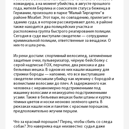
командира, а на момент убийства, в августе прошлого
года, жителя Берлина и соискателя статуса беженца в
Германии, произошло в парке “Малый Тиргартен” в
районе Моабит. Этот парк, по совпадению, прилегает к
зданию суда, в котором рассматривают дело, в районе
также находится два полицейских участка и
расположена группа быстрого реагирования полиции.
Сегодня в суде выступали свидетели — сотрудники
криминальной полиции, ответственные за вещдоки. О
них-то и шла речь.
Из реки достали: спортивный велосипед, затемнённые
защитные очки, пульверизатор, чёрную бейсболку с
серой надписью FOX, перчатки, два рюкзака и два
бельевых мешка. В одном из них нашли машинку для
стрижки бороды — напомню, что все выступавшие
свидетели описывали убийцу как мужчину с бородой и
волнистыми волосами до плеч. А задержанного как
человека с неравномерно подстриженными под
машинку волосами и неаккуратно подстриженными
усами. Также в бельевых мешках были штаны и куртка
тёмных цветов и носки неоново зелёного цвета. В
рюкзаках нашли нож и пакетик с красным порошком,
предположительно жгучим перцем.
Что за красный порошок? Перец, чтобы сбить со следа
собак? Это наверняка еще неизвестно: судья даже