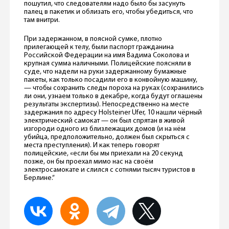
пошутил, что следователям надо было бы засунуть
палец в пакетик и облизать его, чтобы убедиться, что
там внитри.
При задержанном, в поясной сумке, плотно
прилегающей к телу, были паспорт гражданина
Российской Федерации на имя Вадима Соколова и
крупная сумма наличными. Полицейские поясняли в
суде, что надели на руки задержанному бумажные
пакеты, как только посадили его в конвойную машину,
— чтобы сохранить следы пороха на руках (сохранились
ли они, узнаем только в декабре, когда будут оглашены
результаты экспертизы). Непосредственно на месте
задержания по адресу Holsteiner Ufer, 10 нашли чёрный
электрический самокат — он был спрятан в живой
изгороди одного из близлежащих домов (и на нём
убийца, предположительно, должен был скрыться с
места преступления). И как теперь говорят
полицейские, «если бы мы приехали на 20 секунд
позже, он бы проехал мимо нас на своём
электросамокате и слился с сотнями тысяч туристов в
Берлине.”