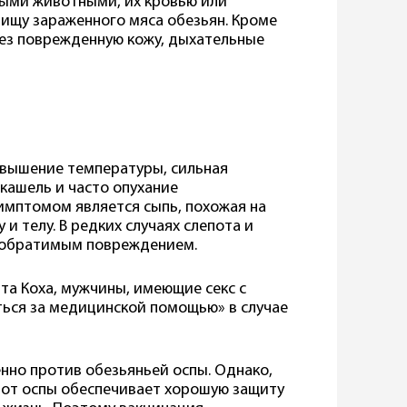
ными животными, их кровью или
пищу зараженного мяса обезьян. Кроме
рез поврежденную кожу, дыхательные
овышение температуры, сильная
, кашель и часто опухание
имптомом является сыпь, похожая на
и телу. В редких случаях слепота и
еобратимым повреждением.
та Коха, мужчины, имеющие секс с
ься за медицинской помощью» в случае
нно против обезьяньей оспы. Однако,
 от оспы обеспечивает хорошую защиту