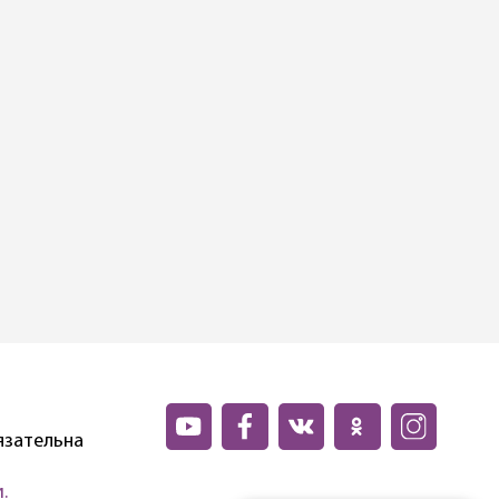
язательна
.