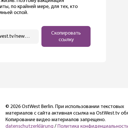
ю жизнь. Поэтому вакцинация
ты, по крайней мере, для тех, кто
яньей оспой.
Скопировать
https://ostwest.tv/news/obezyanya-ospa-prishla-v-germaniju/
ссылку
© 2026 OstWest Berlin. При использовании текстовых
материалов с сайта активная ссылка на OstWest.tv об
Копирование видео материалов запрещено.
datenschutzerklärung
/
Политика конфиденциальности