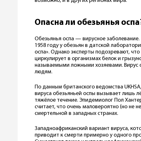
возможно, и в других регионах мира.
Опасна ли обезьянья оспа
Обезьянья оспа — вирусное заболевание.
1958 году у обезьян в датской лаборатор
оспа». Однако эксперты подозревают, что
циркулирует в организмах белок и грызуно
называемыми ложными хозяевами. Вирус 
людям.
По данным британского ведомства UKHSA
вируса обезьяньей оспы вызывает лишь лё
тяжёлое течение. Эпидемиолог Пол Ханте
считает, что очень маловероятно (но не н
смертельной в западных странах.
Западноафриканский вариант вируса, кот
приводит к смерти примерно у одного пр