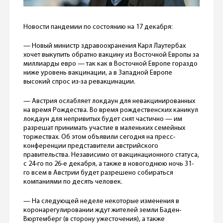
Новости пандемии по состоянию на 17 декабря:
— Новый министр здравоохранения Карл Лаутербах
хочет выкупить обратно вакцину из Восточной Европы за
миллиарды евро — так как в Восточной Европе гораздо
ниже уровень вакцинации, а в Западной Европе
высокий спрос из-за ревакцинации.
— Австрия ослабляет локдаун для невакцинированных
на время Рождества. Во время рождественских каникул
локдаун для непривитых будет снят частично — им
разрешат принимать участие в маленьких семейных
торжествах. Об этом объявили сегодня на пресс-
конференции представители австрийского
правительства. Независимо от вакцинационного статуса,
с 24-го по 26-е декабря, а также в новогоднюю ночь 31-
го всем в Австрии будет разрешено собираться
компаниями по десять человек.
— На следующей неделе некоторые изменения в
коронарегулировании ждут жителей земли Баден-
Вюртемберг (в сторону ужесточения), а также