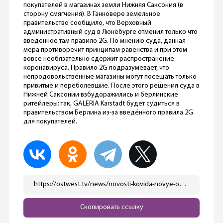
покупателей в магазинах земли Нижняя Саксония (в
сторону смягчения). В Ганновере земельное
правительство сообщило, что Верховный
административный суд в Люнебурге отменил только что
введённое там правило 2G. По мнению суда, данная
мера противоречит принципам равенства и при этом
вовсе необязательно сдержит распространение
коронавируса. Правило 2G подразумевает, что
непродовольственные магазины могут посещать только
привитые и переболевшие. После этого решения суда в
Нижней Саксонии взбудоражились и берлинские
ритейлеры: так, GALERIA Karstadt будет судиться в
правительством Берлина из-за введённого правила 2G
для покупателей.
https://ostwest.tv/news/novosti-kovida-novye-ogranicheniya-v-zemlyah-oslablenie-mer-v-avstrii/
Скопировать ссылку