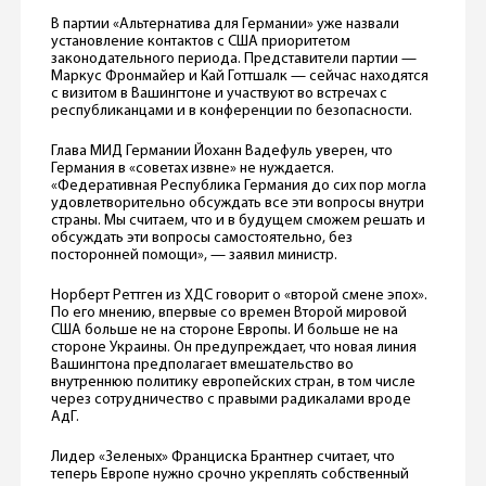
В партии «Альтернатива для Германии» уже назвали
установление контактов с США приоритетом
законодательного периода. Представители партии —
Маркус Фронмайер и Кай Готтшалк — сейчас находятся
с визитом в Вашингтоне и участвуют во встречах с
республиканцами и в конференции по безопасности.
Глава МИД Германии Йоханн Вадефуль уверен, что
Германия в «советах извне» не нуждается.
«Федеративная Республика Германия до сих пор могла
удовлетворительно обсуждать все эти вопросы внутри
страны. Мы считаем, что и в будущем сможем решать и
обсуждать эти вопросы самостоятельно, без
посторонней помощи», — заявил министр.
Норберт Реттген из ХДС говорит о «второй смене эпох».
По его мнению, впервые со времен Второй мировой
США больше не на стороне Европы. И больше не на
стороне Украины. Он предупреждает, что новая линия
Вашингтона предполагает вмешательство во
внутреннюю политику европейских стран, в том числе
через сотрудничество с правыми радикалами вроде
АдГ.
Лидер «Зеленых» Франциска Брантнер считает, что
теперь Европе нужно срочно укреплять собственный