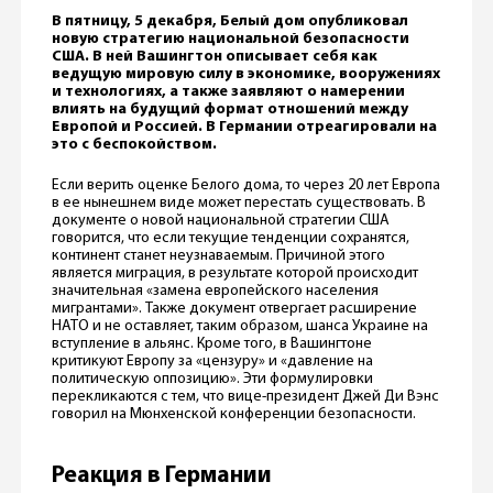
В пятницу, 5 декабря, Белый дом опубликовал
новую стратегию национальной безопасности
США. В ней Вашингтон описывает себя как
ведущую мировую силу в экономике, вооружениях
и технологиях, а также заявляют о намерении
влиять на будущий формат отношений между
Европой и Россией. В Германии отреагировали на
это с беспокойством.
Если верить оценке Белого дома, то через 20 лет Европа
в ее нынешнем виде может перестать существовать. В
документе о новой национальной стратегии США
говорится, что если текущие тенденции сохранятся,
континент станет неузнаваемым. Причиной этого
является миграция, в результате которой происходит
значительная «замена европейского населения
мигрантами». Также документ отвергает расширение
НАТО и не оставляет, таким образом, шанса Украине на
вступление в альянс. Кроме того, в Вашингтоне
критикуют Европу за «цензуру» и «давление на
политическую оппозицию». Эти формулировки
перекликаются с тем, что вице-президент Джей Ди Вэнс
говорил на Мюнхенской конференции безопасности.
Реакция в Германии