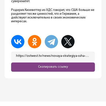
суверенитет.
Родерих Кизеветтер из ХДС говорит, что США больше не
разделяет тех же ценностей, что и Германия, а
действуют исключительно в своих экономических
интересах.
https://ostwest.tv/news/novaya-strategiya-ssha-vyzvala-bespokojstvo-v-germanii/
Скопировать ссылку