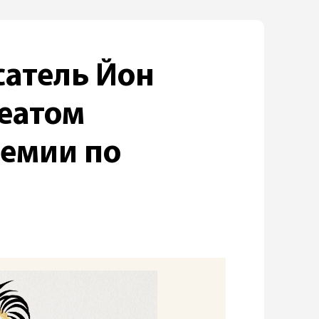
атель Йон
реатом
ремии по