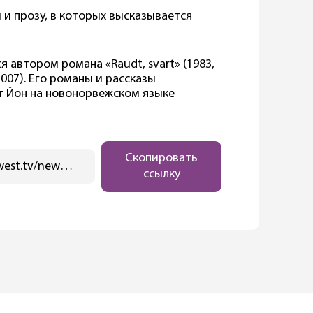
ы и прозу, в которых высказывается
я автором романа «Raudt, svart» (1983,
2007). Его романы и рассказы
т Йон на новонорвежском языке
Скопировать
https://ostwest.tv/news/norzhveskij-pisaitel-jon-fosse-stal-laureatom-nobelevskoj-premii-po-literature/
ссылку