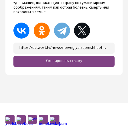
▪️для машин, въезжающих в страну по гуманитарным
соображениям, таким как острая болезнь, смерть или
похороны в семье.
https://ostwest.tv/news/norvegiya-zapreshhaet-vezd-na-avtomobilyah-s-rossijskimi-nomerami/
Скопировать ссылку