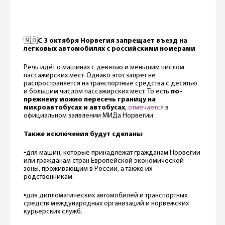
🇳🇴
С 3 октября Норвегия запрещает въезд на
легковых автомобилях с российскими номерами
Речь идёт о машинах с девятью и меньшим числом
пассажирских мест. Однако этот запрет не
распространяется на транспортные средства с десятью
и большим числом пассажирских мест. То есть
по-
прежнему можно пересечь границу на
микроавтобусах и автобусах
,
отмечается
в
официальном заявлении МИДа Норвегии.
Также исключения будут сделаны
:
▪️для машин, которые принадлежат гражданам Норвегии
или гражданам стран Европейской экономической
зоны, проживающим в России, а также их
родственникам.
▪️для дипломатических автомобилей и транспортных
средств международных организаций и норвежских
курьерских служб.