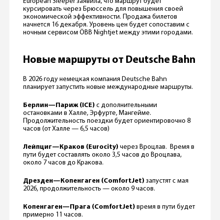
European Sleeper заявила, что маршрут будет
курсировать через Брюссель для повышения своей
экономической эффективности. Продажа билетов
начнется 16 декабря. Уровень цен будет сопоставим с
ночным сервисом ÖBB Nightjet между этими городами.
Новые маршруты от Deutsche Bahn
В 2026 году немецкая компания Deutsche Bahn
планирует запустить новые международные маршруты.
Берлин—Париж (ICE)
с дополнительными
остановками в Халле, Эрфурте, Мангейме.
Продолжительность поездки будет ориентировочно 8
часов (от Халле — 6,5 часов)
Лейпциг—Краков (Eurocity)
через Вроцлав. Время в
пути будет составлять около 3,5 часов до Вроцлава,
около 7 часов до Кракова.
Дрезден—Копенгаген (ComfortJet)
запустят с мая
2026, продолжительность — около 9 часов.
Копенгаген—Прага (ComfortJet)
время в пути будет
примерно 11 часов.