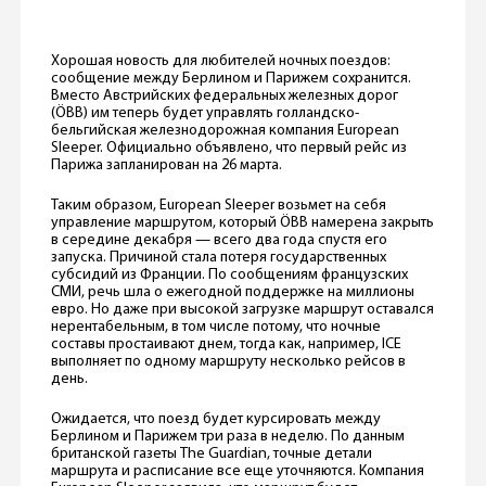
Хорошая новость для любителей ночных поездов:
сообщение между Берлином и Парижем сохранится.
Вместо Австрийских федеральных железных дорог
(ÖBB) им теперь будет управлять голландско-
бельгийская железнодорожная компания European
Sleeper. Официально объявлено, что первый рейс из
Парижа запланирован на 26 марта.
Таким образом, European Sleeper возьмет на себя
управление маршрутом, который ÖBB намерена закрыть
в середине декабря — всего два года спустя его
запуска. Причиной стала потеря государственных
субсидий из Франции. По сообщениям французских
СМИ, речь шла о ежегодной поддержке на миллионы
евро. Но даже при высокой загрузке маршрут оставался
нерентабельным, в том числе потому, что ночные
составы простаивают днем, тогда как, например, ICE
выполняет по одному маршруту несколько рейсов в
день.
Ожидается, что поезд будет курсировать между
Берлином и Парижем три раза в неделю. По данным
британской газеты The Guardian, точные детали
маршрута и расписание все еще уточняются. Компания