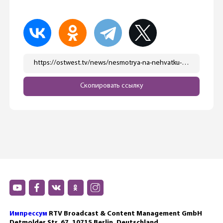
https://ostwest.tv/news/nesmotrya-na-nehvatku-zhilya-nemcy-zhivut-vo-vse-bolshem-kolichestve-kvadratnyh-metrov/
Скопировать ссылку
Импрессум
RTV Broadcast & Content Management GmbH
Detmolder Str. 67, 10715 Berlin, Deutschland