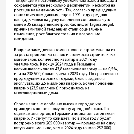
Тенденция к постоянному увеличению жилой площади
сохраняется уже несколько десятилетий, несмотря на
рост цен на недвижимость. Так, согласно предыдущим
статистическим данным, еще в 1991 году средняя
площадь жилья на душу населения составляла чуть
менее 35 квадратных метров. Как пишет Tagesspiegel,
причинами такой тенденции стали социальные
изменения, рост благосостояния и возросшие
ожидания.
Вопреки замедлению темпов нового строительства из-
за роста процентных ставок и стоимости строительных
материалов, количество квартир в 2024 году
увеличилось. К концу 2024 года в Германии
насчитывалось около 43,8 миллиона квартир — на 0,5%,
или на 238 500, больше, чем в 2023 году. По сравнению с
предыдущими десятью годами, было введено в
эксплуатацию 2,5 миллиона квартир. Более половины
квартир (23,5 миллиона) приходилось на
многоквартирные дома.
Спрос на жилье особенно высок в городах, что
приводит к постоянному росту арендной платы. По
оценкам экспертов, в Германии не хватает сотен тысяч
квартир. Институт Ifo ожидает, что в этом году будет
построено всего 205 000 квартир — примерно на одну
пятую часть меньше, чем в 2024 году (около 252 000).