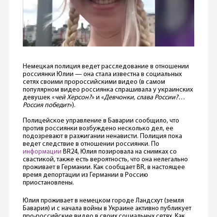
Немецкая полиция ведет расследование в отношении
россиянки Юлии — она стала известна в социальных
сетях своими пророссийскими видео (в самом
популярном видео россиянка спрашивала у украинских
девушек «
чей Херсон?
» и «
Девчонки, слава России?…
Россия победит
»).
Полицейское управление в Баварии сообщило, что
против россиянки возбуждено несколько дел, ее
подозревают в разжигании ненависти. Полиция пока
ведет следствие в отношении россиянки. По
информации
BR24, Юлия позировала на снимках со
свастикой, также есть вероятность, что она нелегально
проживает в Германии. Как сообщает BR, в настоящее
время депортации из Германии в Россию
приостановлены.
Юлия проживает в немецком городе Ландсхут (земля
Бавария) и с начала войны в Украине активно публикует
про-российские видео в своих социальных сетях. Как