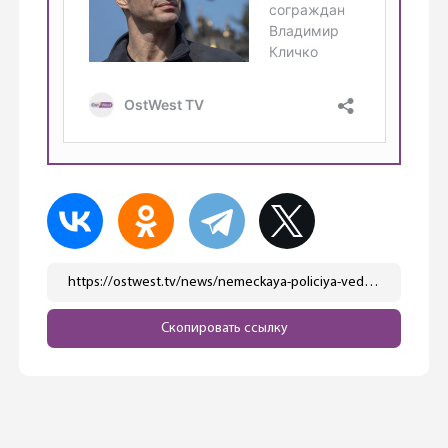
https://ostwest.tv/news/nemeckaya-policiya-vedet-rassledovanie-v-otnoshenii-rossiyanki-iz-video-chej-herson/
Скопировать ссылку