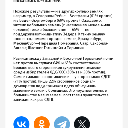
высказались 67% жителей.
Похожие результаты — и в других крупных землях:
например, в Северном Рейне—Вестфалии (61% против)
и в Баден-Вюртемберге (69% против). Ожидаемо,
жители небольших земель (с населением менее 4 млн
человек) тоже в большинстве — 65% — не
поддерживают инициативу Зёдера. К таким землям
относятся, помимо городов-земель, Бранденбург,
Мекленбург—Передняя Померания, Саар, Саксония-
Ангальт, Шлезвиг-Гольштейн и Тюрингия.
Разницы между Западной и Восточной Германией почти
нет: против выступают 64% и 65% соответственно.
Больше всего сторонников «укрупнения земель» —
среди избирателей ХДС/ХСС (38% за и 58% против).
Самое сильное сопротивление — у сторонников СДПГ
(71% против). Лишь 22% сторонников социал-
демократов поддерживают идею объединять
маленькие земли с большими. Это неудивительно: в
большинстве малых земель пост главы правительства
занимает как раз СДПГ.