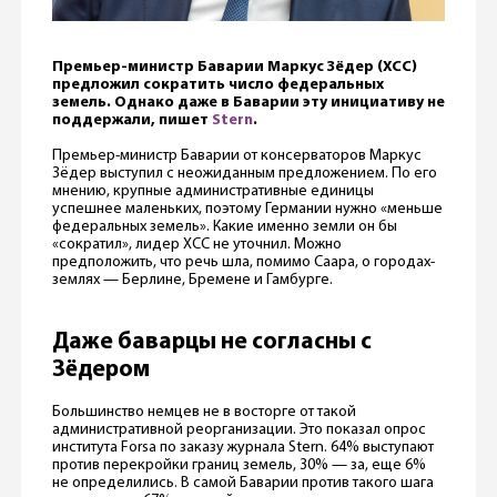
Премьер-министр Баварии Маркус Зёдер (ХСС)
предложил сократить число федеральных
земель
. Однако даже в Баварии эту инициативу не
поддержали, пишет
Stern
.
Премьер-министр Баварии от консерваторов Маркус
Зёдер выступил с неожиданным предложением. По его
мнению, крупные административные единицы
успешнее маленьких, поэтому Германии нужно «меньше
федеральных земель». Какие именно земли он бы
«сократил», лидер ХСС не уточнил. Можно
предположить, что речь шла, помимо Саара, о городах-
землях — Берлине, Бремене и Гамбурге.
Даже баварцы не согласны с
Зёдером
Большинство немцев не в восторге от такой
административной реорганизации. Это показал опрос
института Forsa по заказу журнала Stern. 64% выступают
против перекройки границ земель, 30% — за, еще 6%
не определились. В самой Баварии против такого шага