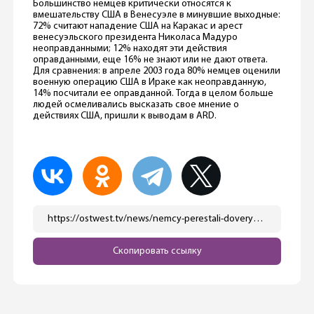
Большинство немцев критически относятся к
вмешательству США в Венесуэле в минувшие выходные:
72% считают нападение США на Каракас и арест
венесуэльского президента Николаса Мадуро
неоправданными; 12% находят эти действия
оправданными, еще 16% не знают или не дают ответа.
Для сравнения: в апреле 2003 года 80% немцев оценили
военную операцию США в Ираке как неоправданную,
14% посчитали ее оправданной. Тогда в целом больше
людей осмеливались высказать свое мнение о
действиях США, пришли к выводам в ARD.
https://ostwest.tv/news/nemcy-perestali-doveryat-ssha/
Скопировать ссылку