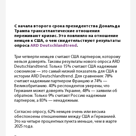
С начала второго срока президентства Дональда
Трампа трансатлантические отношения
переживают кризис. Это повлияло на отношение
немцев к США, о чем свидетельствуют результаты
опроса
ARD Deutschlandtrend
.
Три четверти немцев считают США партнером, которому
нельзя доверять. Таковы результаты нового опроса ARD
Deutschlandtrend. Только 15% считают США надежным
союзником — это самый низкий показатель для США в
истории ARD Deutschlandtrend. Для сравнения: 78%
считают надежным партнером Францию и 74% —
Великобританию. 40% респондентов уверены, что
Германия может доверять Украине, 48% — заявили об
обратном. Только 9% считают Россию надежным
партнером, а 83% — ненадежным.
Согласно опросу, 62% немцев очень или весьма
обеспокоены отношениями между США и Германией.
Это на четыре процентных пункта меньше, чем в марте
2025 года.