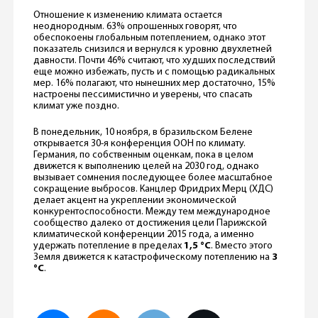
Отношение к изменению климата остается
неоднородным. 63% опрошенных говорят, что
обеспокоены глобальным потеплением, однако этот
показатель снизился и вернулся к уровню двухлетней
давности. Почти 46% считают, что худших последствий
еще можно избежать, пусть и с помощью радикальных
мер. 16% полагают, что нынешних мер достаточно, 15%
настроены пессимистично и уверены, что спасать
климат уже поздно.
В понедельник, 10 ноября, в бразильском Белене
открывается 30-я конференция ООН по климату.
Германия, по собственным оценкам, пока в целом
движется к выполнению целей на 2030 год, однако
вызывает сомнения последующее более масштабное
сокращение выбросов. Канцлер Фридрих Мерц (ХДС)
делает акцент на укреплении экономической
конкурентоспособности. Между тем международное
сообщество далеко от достижения цели Парижской
климатической конференции 2015 года, а именно
удержать потепление в пределах
1,5 °C
. Вместо этого
Земля движется к катастрофическому потеплению на
3
°C
.