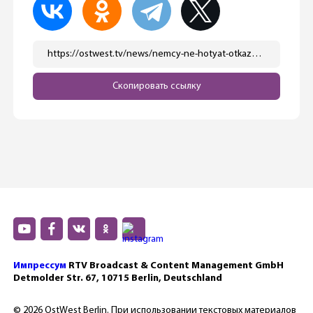
https://ostwest.tv/news/nemcy-ne-hotyat-otkazyvatsya-ot-myasa-i-dvigatelej-vnutrennego-sgoraniya-radi-klimata/
Скопировать ссылку
Импрессум
RTV Broadcast & Content Management GmbH
Detmolder Str. 67, 10715 Berlin, Deutschland
© 2026 OstWest Berlin. При использовании текстовых материалов