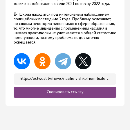
только в этой школе с осени 2021 по весну 2022 года.
📝 Школа находится под интенсивным наблюдением
полицейских последние 2 года. Проблему осложняет,
по словам некоторых чиновников в сфере образования,
то, что многие инциденты с применением насилия в
школах практически не учитываются в общей статистике
преступности, поэтому проблема недостаточно
освещается.
https://ostwest.tv/news/nasilie-v-shkolnom-tualete-draki-policiya-vzyala-pod-nabljudenie-shkoly-v-nojkelnenasilie-v-shkolnom-tualete-draki-policiya-vzyala-pod-nabljudenie-shkoly-v-nojkelne/
Скопировать ссылку