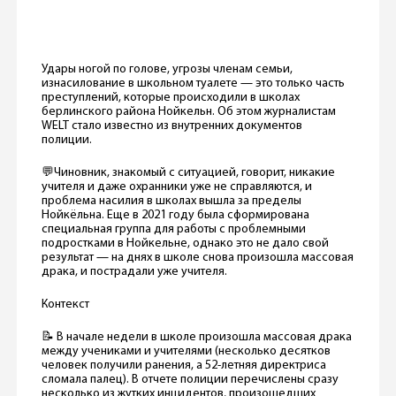
Удары ногой по голове, угрозы членам семьи,
изнасилование в школьном туалете — это только часть
преступлений, которые происходили в школах
берлинского района Нойкельн. Об этом журналистам
WELT стало известно из внутренних документов
полиции.
💬Чиновник, знакомый с ситуацией, говорит, никакие
учителя и даже охранники уже не справляются, и
проблема насилия в школах вышла за пределы
Нойкёльна. Еще в 2021 году была сформирована
специальная группа для работы с проблемными
подростками в Нойкельне, однако это не дало свой
результат — на днях в школе снова произошла массовая
драка, и пострадали уже учителя.
Контекст
📝 В начале недели в школе произошла массовая драка
между учениками и учителями (несколько десятков
человек получили ранения, а 52-летняя директриса
сломала палец). В отчете полиции перечислены сразу
несколько из жутких инцидентов, произошедших