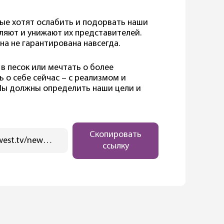
рые хотят ослабить и подорвать наши
ляют и унижают их представителей.
на не гарантирована навсегда.
в песок или мечтать о более
о себе сейчас – с реализмом и
Мы должны определить наши цели и
Скопировать
https://ostwest.tv/news/nas-zhdut-trudnye-i-zhestkie-gody-osnovnomu-zakonu-germanii-75-let/
ссылку