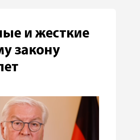
ные и жесткие
му закону
лет