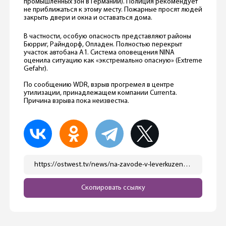
промышленных зон в Германии). Полиция рекомендует
не приближаться к этому месту. Пожарные просят людей
закрыть двери и окна и оставаться дома.
В частности, особую опасность представляют районы
Бюрриг, Райндорф, Опладен. Полностью перекрыт
участок автобана А1. Система оповещения NINA
оценила ситуацию как «экстремально опасную» (Extreme
Gefahr).
По сообщению WDR, взрыв прогремел в центре
утилизации, принадлежащем компании Currenta.
Причина взрыва пока неизвестна.
https://ostwest.tv/news/na-zavode-v-leverkuzene-progremel-vzryv/
Скопировать ссылку