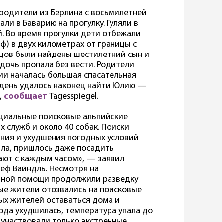
, родители из Берлина с восьмилетней
ли в Баварию на прогулку. Гуляли в
ей. Во время прогулки дети отбежали
ф) в двух километрах от границы с
онцов были найдены шестилетний сын и
дочь пропала без вести. Родители
нии началась большая спасательная
й день удалось наконец найти Юлию —
,
сообщает
Tagesspiegel.
ециальные поисковые альпийские
 служб и около 40 собак. Поиски
дания и ухудшения погодных условий
зла, пришлось даже посадить
ают с каждым часом», — заявил
еф Вайндль. Несмотря на
енной помощи продолжили разведку
ые жители отозвались на поисковые
ых жителей оставаться дома и
ода ухудшилась, температура упала до
и участвовали только экстренные