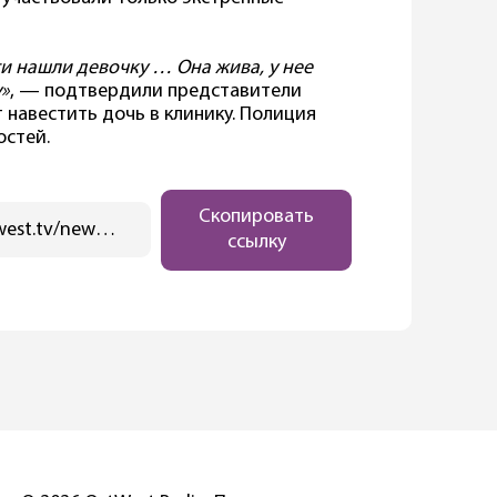
и нашли девочку … Она жива, у нее
у»
, — подтвердили представители
 навестить дочь в клинику. Полиция
остей.
Скопировать
https://ostwest.tv/news/na-granitse-germanii-i-chehii-nashli-zhyvim-propavshego-rebenka/
ссылку