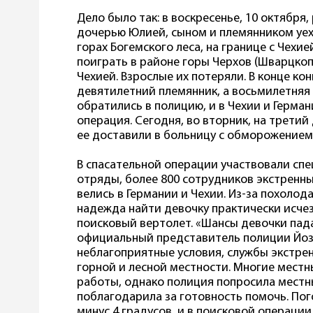
Дело было так: в воскресенье, 10 октября
дочерью Юлией, сыном и племянником уеха
горах Богемского леса, на границе с Чехи
поиграть в районе горы Черхов (Шварцкоп
Чехией. Взрослые их потеряли. В конце к
девятилетний племянник, а восьмилетняя 
обратились в полицию, и в Чехии и Герма
операция. Сегодня, во вторник, на трети
ее доставили в больницу с обморожением
В спасательной операции участвовали сп
отряды, более 800 сотрудников экстренных
велись в Германии и Чехии. Из-за похоло
надежда найти девочку практически исче
поисковый вертолет. «Шансы девочки пад
официальный представитель полиции Йоз
неблагоприятные условия, службы экстр
горной и лесной местности. Многие местн
работы, однако полиция попросила местн
поблагодарила за готовность помочь. Пог
минус 4 градусов, и в поисковой операци