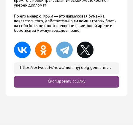
Кремлю с новой трансатлантической жестокостью,
уверен дипломат.
По его мненрю, Крым — это лакмусовая бумажка,
показатель того, действительно ли немцы готовы брать
на себя больше ответственности на мировой арене и
бороться за международное право.
https://ostwest.tv/news/moralnyj-dolg-germanii-polozhit-konec-okkupacii-kryma-posol-ukrainy/
Скопировать ссылку