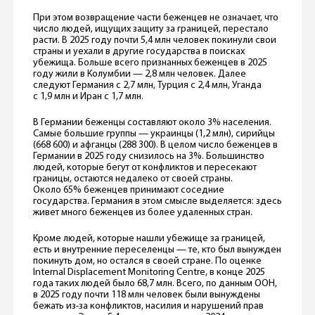
При этом возвращение части беженцев не означает, что
число людей, ищущих защиту за границей, перестало
расти. В 2025 году почти 5,4 млн человек покинули свои
страны и уехали в другие государства в поисках
убежища. Больше всего признанных беженцев в 2025
году жили в Колумбии — 2,8 млн человек. Далее
следуют Германия с 2,7 млн, Турция с 2,4 млн, Уганда
с 1,9 млн и Иран с 1,7 млн.
В Германии беженцы составляют около 3% населения.
Самые большие группы — украинцы (1,2 млн), сирийцы
(668 600) и афганцы (288 300). В целом число беженцев в
Германии в 2025 году снизилось на 3%. Большинство
людей, которые бегут от конфликтов и пересекают
границы, остаются недалеко от своей страны.
Около 65% беженцев принимают соседние
государства. Германия в этом смысле выделяется: здесь
живет много беженцев из более удаленных стран.
Кроме людей, которые нашли убежище за границей,
есть и внутренние переселенцы — те, кто был вынужден
покинуть дом, но остался в своей стране. По оценке
Internal Displacement Monitoring Centre, в конце 2025
года таких людей было 68,7 млн. Всего, по данным ООН,
в 2025 году почти 118 млн человек были вынуждены
бежать из-за конфликтов, насилия и нарушений прав