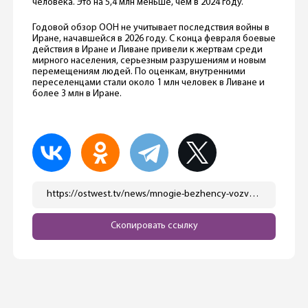
человека. Это на 5,4 млн меньше, чем в 2024 году.
Годовой обзор ООН не учитывает последствия войны в
Иране, начавшейся в 2026 году. С конца февраля боевые
действия в Иране и Ливане привели к жертвам среди
мирного населения, серьезным разрушениям и новым
перемещениям людей. По оценкам, внутренними
переселенцами стали около 1 млн человек в Ливане и
более 3 млн в Иране.
https://ostwest.tv/news/mnogie-bezhency-vozvrashhajutsya-v-svoi-strany-no-ne-iz-germanii/
Скопировать ссылку