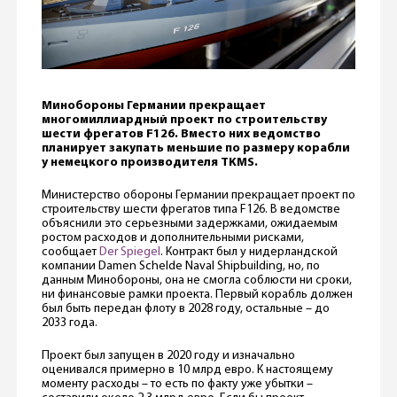
Минобороны Германии прекращает
многомиллиардный проект по строительству
шести фрегатов F126. Вместо них ведомство
планирует закупать меньшие по размеру корабли
у немецкого производителя TKMS.
Министерство обороны Германии прекращает проект по
строительству шести фрегатов типа F126. В ведомстве
объяснили это серьезными задержками, ожидаемым
ростом расходов и дополнительными рисками,
сообщает
Der Spiegel
. Контракт был у нидерландской
компании Damen Schelde Naval Shipbuilding, но, по
данным Минобороны, она не смогла соблюсти ни сроки,
ни финансовые рамки проекта. Первый корабль должен
был быть передан флоту в 2028 году, остальные – до
2033 года.
Проект был запущен в 2020 году и изначально
оценивался примерно в 10 млрд евро. К настоящему
моменту расходы – то есть по факту уже убытки –