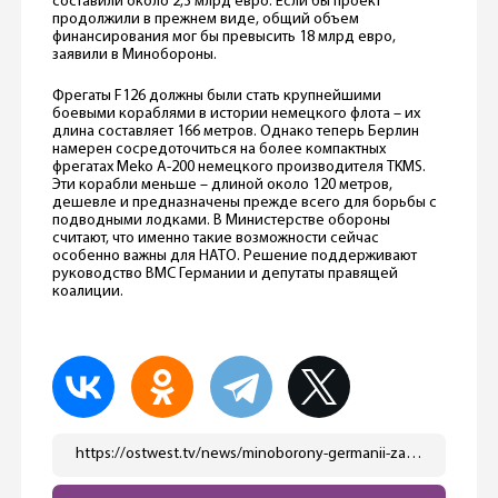
составили около 2,3 млрд евро. Если бы проект
продолжили в прежнем виде, общий объем
финансирования мог бы превысить 18 млрд евро,
заявили в Минобороны.
Фрегаты F126 должны были стать крупнейшими
боевыми кораблями в истории немецкого флота – их
длина составляет 166 метров. Однако теперь Берлин
намерен сосредоточиться на более компактных
фрегатах Meko A-200 немецкого производителя TKMS.
Эти корабли меньше – длиной около 120 метров,
дешевле и предназначены прежде всего для борьбы с
подводными лодками. В Министерстве обороны
считают, что именно такие возможности сейчас
особенно важны для НАТО. Решение поддерживают
руководство ВМС Германии и депутаты правящей
коалиции.
https://ostwest.tv/news/minoborony-germanii-zakryvaet-krupnejshij-proekt-vooruzhenij-v-istorii-nemeckogo-flota/