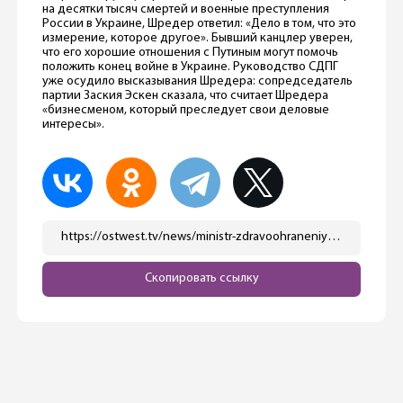
на десятки тысяч смертей и военные преступления
России в Украине, Шредер ответил: «Дело в том, что это
измерение, которое другое». Бывший канцлер уверен,
что его хорошие отношения с Путиным могут помочь
положить конец войне в Украине. Руководство СДПГ
уже осудило высказывания Шредера: сопредседатель
партии Заския Эскен сказала, что считает Шредера
«бизнесменом, который преследует свои деловые
интересы».
https://ostwest.tv/news/ministr-zdravoohraneniya-lauterbah-prizval-ek-kanclera-shredera-vyjti-iz-sdpg/
Скопировать ссылку