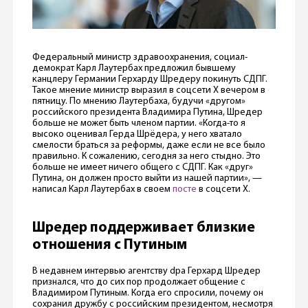
Федеральный министр здравоохранения, социал-
демократ Карл Лаутербах предложил бывшему
канцлеру Германии Герхарду Шредеру покинуть СДПГ.
Такое мнение министр выразил в соцсети Х вечером в
пятницу. По мнению Лаутербаха, будучи «другом»
российского президента Владимира Путина, Шредер
больше не может быть членом партии. «Когда-то я
высоко оценивал Герда Шрёдера, у него хватало
смелости браться за реформы, даже если не все было
правильно. К сожалению, сегодня за него стыдно. Это
больше не имеет ничего общего с СДПГ. Как «друг»
Путина, он должен просто выйти из нашей партии», —
написал Карл Лаутербах в своем
посте
в соцсети X.
Шредер поддерживает близкие
отношения с Путиным
В недавнем интервью агентству dpa Герхард Шредер
признался, что до сих пор продолжает общение с
Владимиром Путиным. Когда его спросили, почему он
сохранил дружбу с российским президентом, несмотря