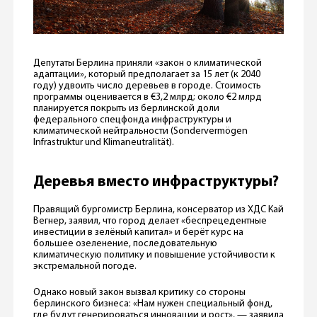
Депутаты Берлина приняли «закон о климатической
адаптации», который предполагает за 15 лет (к 2040
году) удвоить число деревьев в городе. Стоимость
программы оценивается в €3,2 млрд; около €2 млрд
планируется покрыть из берлинской доли
федерального спецфонда инфраструктуры и
климатической нейтральности (Sondervermögen
Infrastruktur und Klimaneutralität).
Деревья вместо инфраструктуры?
Правящий бургомистр Берлина, консерватор из ХДС Кай
Вегнер, заявил, что город делает «беспрецедентные
инвестиции в зелёный капитал» и берёт курс на
большее озеленение, последовательную
климатическую политику и повышение устойчивости к
экстремальной погоде.
Однако новый закон вызвал критику со стороны
берлинского бизнеса: «Нам нужен специальный фонд,
где будут генерироваться инновации и рост», — заявила