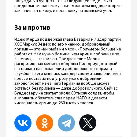
обсуждать в Бундестаге на следующей неделе. Он
предполагает рассылку анкет молодым людям, которые
заканчивают школу, и постановку на воинский учет.
За и против
Идею Мерца поддержал глава Баварии и лидер партии
ХСС Маркус Зёдер: по его мнению, добровольный
призыв — это «ни рыба ни мясо». «Полумеры больше не
работают. Нам нужно больше, чем армия, собранная по
анкетам», — заявил он. Предложение Мерца
раскритиковал министр обороны Писториус, который
настаивает на сохранении добровольного формата
службы. По его мнению, канцлер своими заявлениями в
прессе поставил под угрозу уже одобренный
законопроект, из-за чего Германия вообще может
остаться без призыва — даже добровольного. Сейчас
Бундесверу не хватает около 80 тысяч солдат, чтобы
выполнить обязательства перед НАТО и довести
численность армии до 260 тысяч человек.