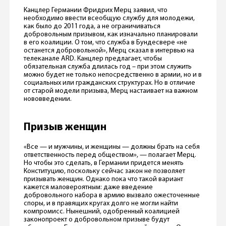
Канцлер Германии Фридрих Мерц заявил, что
необходимо ввести всеобщую службу для молодежи,
как было до 2011 года, а не ограничиваться
добровольным призывом, как изначально планировали
в его коалиции. О том, что служба в Бундесвере «не
останется добровольной», Мерц сказал в интервью на
телеканале ARD. Канцлер предлагает, чтобы
обязательная служба длилась год – при этом служить
можно будет не только непосредственно в армии, но и в
социальных или гражданских структурах. Но в отличие
от старой модели призыва, Мерц настаивает на важном
нововведении.
Призыв женщин
«Все — и мужчины, и женщины — должны брать на себя
ответственность перед обществом», — полагает Мерц.
Но чтобы это сделать, в Германии придется менять
Конституцию, поскольку сейчас закон не позволяет
призывать женщин. Однако пока что такой вариант
кажется маловероятным: даже введение
добровольного набора в армию вызвало ожесточенные
споры, и в правящих кругах долго не могли найти
компромисс. Нынешний, одобренный коалицией
законопроект о добровольном призыве будут