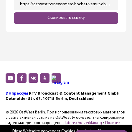
https://ostwest.tv/news/merc-hochet-vernut-obyazatelnuju-sluzhbu-v-armii/
Скопировать ссылку
Импрессум
RTV Broadcast & Content Management GmbH
Detmolder Str. 67, 10715 Berlin, Deutschland
© 2026 OstWest Berlin. При использовании текстовых материалов
с сайта активная ссылка на OstWest.tv обязательна Копирование
видео материалов запрещено.
datenschutzerklärung
/
Политика
конфиденциальности.
Diese Webseite verwendet Cookies. Hier
klicken für mehr