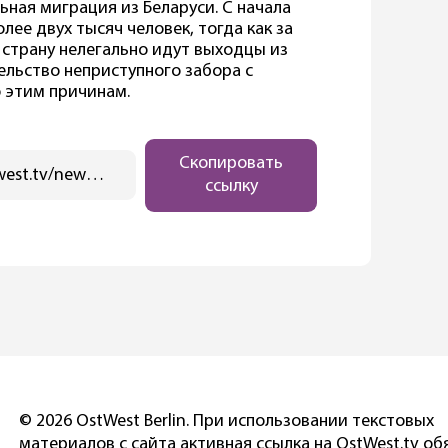
льная миграция из Беларуси. С начала
лее двух тысяч человек, тогда как за
в страну нелегально идут выходцы из
ельство неприступного забора с
 этим причинам.
Скопировать
https://ostwest.tv/news/litve-ne-hvataet-koljuchej-provoloki-chtoby-dostroit-zabor-na-granice-s-belarusju/
ссылку
© 2026 OstWest Berlin. При использовании текстовых
материалов с сайта активная ссылка на OstWest.tv об