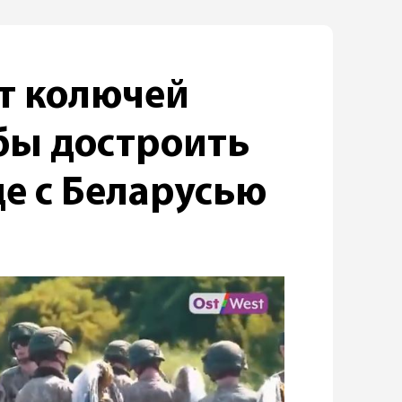
ет колючей
бы достроить
це с Беларусью