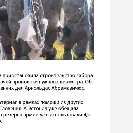
ва приостановила строительство забора
олючей проволоки нужного диаметра. Об
ренних дел Арнольдас Абрамавичюс.
териал в рамках помощи из других
Словения. А Эстония уже обещала
з резерва армии уже использовали 4,5
.