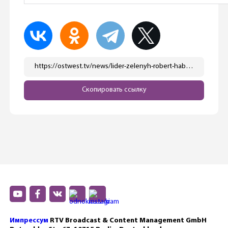
https://ostwest.tv/news/lider-zelenyh-robert-habek-ostanetsya-deputatom-v-bundestage/
Скопировать ссылку
Импрессум
RTV Broadcast & Content Management GmbH