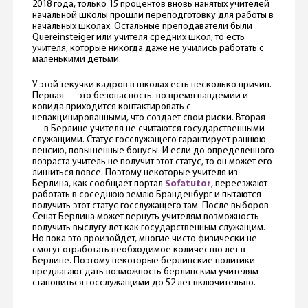
2018 года, только 15 процентов вновь нанятых учителей
начальной школы прошли переподготовку для работы в
начальных школах. Остальные преподаватели были
Quereinsteiger или учителя средних школ, то есть
учителя, которые никогда даже не учились работать с
маленькими детьми.
У этой текучки кадров в школах есть несколько причин.
Первая — это безопасность: во время пандемии и
ковида приходится контактировать с
невакцинированными, что создает свои риски. Вторая
— в Берлине учителя не считаются государственными
служащими. Статус госслужащего гарантирует раннюю
пенсию, повышенные бонусы. И если до определенного
возраста учитель не получит этот статус, то он может его
лишиться вовсе. Поэтому некоторые учителя из
Берлина, как сообщает портал
Sofatutor
, переезжают
работать в соседнюю землю Бранденбург и пытаются
получить этот статус госслужащего там. После выборов
Сенат Берлина может вернуть учителям возможность
получить выслугу лет как государственным служащим.
Но пока это произойдет, многие чисто физически не
смогут отработать необходимое количество лет в
Берлине. Поэтому некоторые берлинские политики
предлагают дать возможность берлинским учителям
становиться госслужащими до 52 лет включительно.