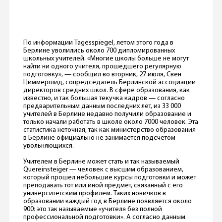
По информации Tagesspiegel, летом этого года в
Берлине уволились около 700 дипломированных
школьных учителей. «Многие школы больше не могут
найти ни одного учителя, прошедшего регулярную
подготовку», — сообщил во вторник, 27 июля, Свен
Циммершид, сопредседатель Берлинской ассоциации
директоров средних школ. В сфере образования, как
известно, и так большая текучка кадров — согласно
предварительным данным последних лет, из 33 000
учителей в Берлине недавно получили образование и
только начали работать в школе около 7000 человек. Эта
статистика неточная, так как министерство образования
в Берлине официально не занимается подсчетом
увольняющихся.
Учителем в Берлине может стать и так называемый
Quereinsteiger — человек c высшим образованием,
который прошел небольшие курсы подготовки и может
преподавать тот или иной предмет, связанный с его
университетским профилем. Таких новичков в
образовании каждый год в Берлине появляется около
900: это так называемые «учителя без полной
профессиональной подготовки». А согласно данным