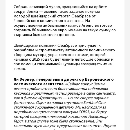
Собрать летающий мусор, вращающийся на орбите
вокруг Земли — именно такое задание получил
молодой швейцарский стартап ClearSpace от
Европейского космического агентства. На
осуществление амбициозных планов Агентство готово
потратить 86 миллионов евро, именно на такую сумму со
стартапом был заключен договор.
Швейцарская компания ClearSpace приступает к
разработке и строительству автономного космического
сборщика мусора, управляемого с земли, который
начиная с 2025 года будет ловить летающие обломки и
при помощи специальной щупальцы возвращать их на
землю.
Ян Вернер, генеральный директор Европейского
космического агентства
: «
Сейчас вокруг Земли
летают приблизительно более миллиона небольших
кусочков и различных частиц размера в один сантиметр,
как в фильме «Гравитация» — но это скорее научная
фантастика. Один из наших спутников Sentinel One
столкнулся с крошечной деталью. Мы наблюдали за
подобным во время старта капсулы СОЮЗ, на борту
которой находился немецкий космонавт Александр
Герст, в этом случае тоже было столкновение. Эти
маленькие кусочки уже представляют опасность. Другая