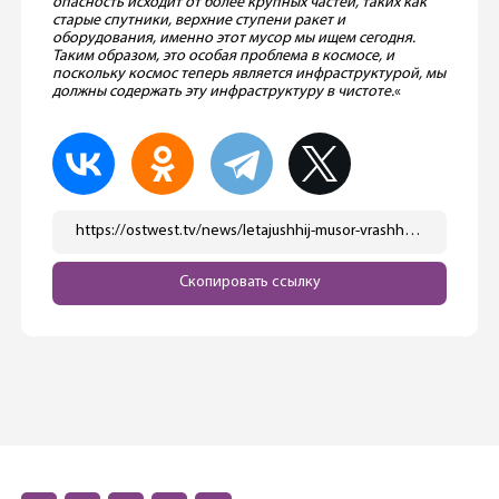
опасность исходит от более крупных частей, таких как
старые спутники, верхние ступени ракет и
оборудования, именно этот мусор мы ищем сегодня.
Таким образом, это особая проблема в космосе, и
поскольку космос теперь является инфраструктурой, мы
должны содержать эту инфраструктуру в чистоте.
«
https://ostwest.tv/news/letajushhij-musor-vrashhajushhijsya-vokrug-zemli-teper-budut-sobirat/
Скопировать ссылку