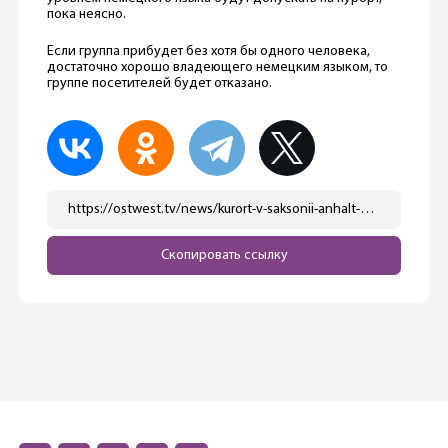
пока неясно.
Если группа прибудет без хотя бы одного человека,
достаточно хорошо владеющего немецким языком, то
группе посетителей будет отказано.
https://ostwest.tv/news/kurort-v-saksonii-anhalt-budet-obsluzhivat-tolko-gruppy-posetitelej-so-znaniem-nemeckogo-yazyka/
Скопировать ссылку