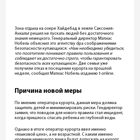
Зона отдыха на озере Хайдебад в земле Саксония-
Анхальт решил не пускать людей без достаточного
знания немецкого. Генеральный директор Матиас
Нобель объяснил это агентству dpa соображениями
безопасности купающихся:
«Нам необходимо убедиться,
что посетители понимают правила пользования и
соблюдают их достаточно строго, чтобы гарантировать
безопасность всех купающихся».
Две семьи уже
получили отказ в посещении курорта на прошлой
неделе, сообщил Матиас Нобель изданию t-online.
Причина новой меры
По мнению оператора курорта, данная мера должна
защитить детей и минимизировать риски. Гендиректор
заявил, что поводом для нового правила стал инцидент,
когда пришлось спасать ребенка из глубокой воды.
Однако в итоге оператор курорта ввел именно
«языковой ценз», а не возрастной. С каким именно
уровнем немецкого языка будут допускать на курорт,