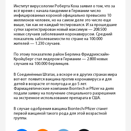
Институт вирусологии Роберта Коха заявил о том, что за
всё время с начала пандемии в Германии число
инфицированных короной официально превысило 10
миллионов человек, но на самом деле это число еще
выше, так как не каждый тестировался. И за прошедшие
сутки зарегистрирован новый максимум — 208.500
новых случаев заболевания коронавирусом. Средний
показатель заболеваемости по стране на 100.000
жителей — 1.230 случаев.
По этому показателю район Берлина Фридрихсхайн-
Кройцберг стал лидером в Германии — 2.800 новых
случаев на 100.000 берлинцев.
В Соединённых Штатах, а вскоре и в других странах мира
вот-вот появится вакцина против коронавируса и для
детей в возрасте от полугода и до 5 лет.
Фармацевтические компании Biontech и Pfizer на днях
подали заявку на получение специального разрешения
на экстренное использование препарата в США.
В случае одобрения вакцина Biontech/Pfizer станет
первой вакциной такого рода для этой возрастной
группы.