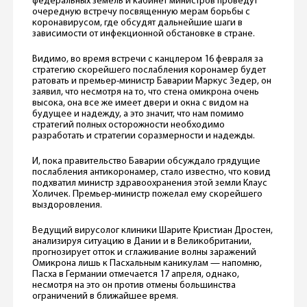
федеральных земель и кабинет министров проведут
очередную встречу посвященную мерам борьбы с
коронавирусом, где обсудят дальнейшие шаги в
зависимости от инфекционной обстановке в стране.
Видимо, во время встречи с канцлером 16 февраля за
стратегию скорейшего послабления коронамер будет
ратовать и премьер-министр Баварии Маркус Зедер, он
заявил, что несмотря на то, что стена омикрона очень
высока, она все же имеет двери и окна с видом на
будущее и надежду, а это значит, что нам помимо
стратегий полных осторожности необходимо
разработать и стратегии соразмерности и надежды.
И, пока правительство Баварии обсуждало грядущие
послабления антикоронамер, стало известно, что ковид
подхватил министр здравоохранения этой земли Клаус
Холичек. Премьер-министр пожелал ему скорейшего
выздоровления.
Ведущий вирусолог клиники Шарите Кристиан Дростен,
анализируя ситуацию в Дании и в Великобритании,
прогнозирует отток и сглаживание волны заражений
Омикрона лишь к Пасхальным каникулам — напомню,
Пасха в Германии отмечается 17 апреля, однако,
несмотря на это он против отмены большинства
ограничений в ближайшее время.