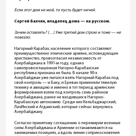
Если этот дом не мой, то пусть будет ничей.
Сергей Бахчян, владелец дома — на русском.
Зачем оставлять? (…) Уже третий дом строю и тоже — не
повезло.
Нагорный Карабах, население которого составляют
преимущественно этнические армяне, исповедующие
христианство, провозгласил независимость от
Азербайджана в 1991-м году, однако
самопровозглашенная Нагорно-Карабахская
республика признана не была. В начале 90-х
Азербайджан уже пытался взять Нагорный Карабах под
свой контроль — и Баку, и Ереван применяли тяжелую
технику и авиацию и именно в тот период армянские
формирования взяли под контроль семь районов
Азербайджана, ранее не входивших в Нагорно-
Карабахскую автономию. Среди них Кельбаджарский,
ЛачИнский и Агдамский, которые сейчас вернулись
Азербайджану.
Согласно принятому соглашению о перемирии военные
силы Азербайджана и Армении останавливаются на
занимаемых позициях, а вдоль линии соприкосновения