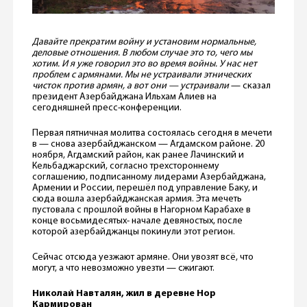
Давайте прекратим войну и установим нормальные,
деловые отношения. В любом случае это то, чего мы
хотим. И я уже говорил это во время войны. У нас нет
проблем с армянами. Мы не устраивали этнических
чисток против армян, а вот они — устраивали
— сказал
президент Азербайджана Ильхам Алиев на
сегодняшней пресс-конференции.
Первая пятничная молитва состоялась сегодня в мечети
в — снова азербайджанском — Агдамском районе. 20
ноября, Агдамский район, как ранее Лачинский и
Кельбаджарский, согласно трехстороннему
соглашению, подписанному лидерами Азербайджана,
Армении и России, перешёл под управление Баку, и
сюда вошла азербайджанская армия. Эта мечеть
пустовала с прошлой войны в Нагорном Карабахе в
конце восьмидесятых- начале девяностых, после
которой азербайджанцы покинули этот регион.
Сейчас отсюда уезжают армяне. Они увозят всё, что
могут, а что невозможно увезти — сжигают.
Николай Навталян, жил в деревне Нор
Кармирован