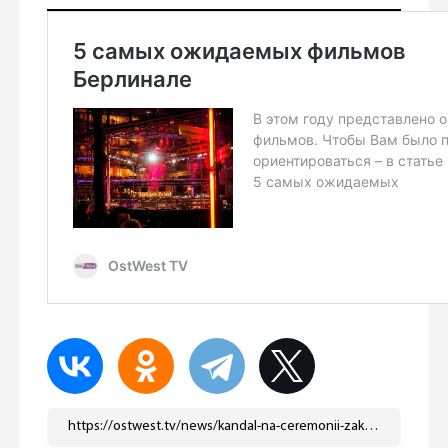
https://ostwest.tv/news/kandal-na-ceremonii-zakrytiya-berlinale-organizatorov-obvinyajut-v-antisemitizme/