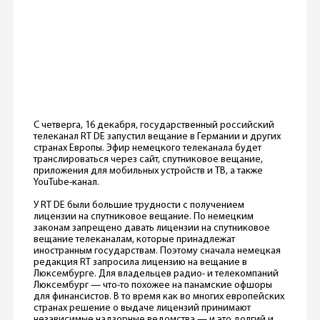
С четверга, 16 декабря, государственный российский
телеканал RT DE запустил вещание в Германии и других
странах Европы. Эфир немецкого телеканала будет
транслироваться через сайт, спутниковое вещание,
приложения для мобильных устройств и ТВ, а также
YouTube-канал.
У RT DE были большие трудности с получением
лицензии на спутниковое вещание. По немецким
законам запрещено давать лицензии на спутниковое
вещание телеканалам, которые принадлежат
иностранным государствам. Поэтому сначала немецкая
редакция RT запросила лицензию на вещание в
Люксембурге. Для владельцев радио- и телекомпаний
Люксембург — что-то похожее на панамские офшоры
для финансистов. В то время как во многих европейских
странах решение о выдаче лицензий принимают
независимые надзорные ведомства — и это долгий и