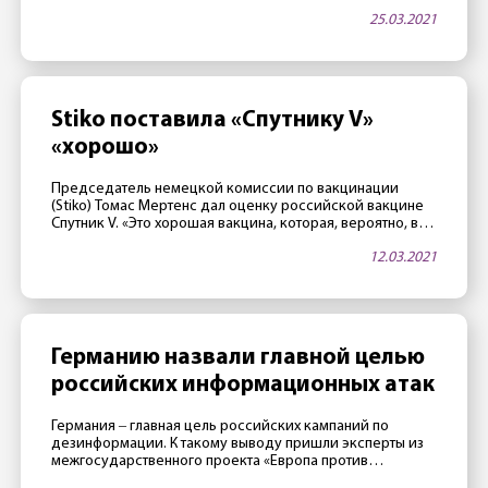
Германию с частным визитом, вернувшись в Россию 22
25.03.2021
февраля. Накануне стало известно, что самочувствие
Алексея Навального в колонии в Покрове ухудшилось.
«Вчера у него начала отниматься нога, — заявила его
адвокат Ольга Михайлова. […]
Stiko поставила «Спутнику V»
«хорошо»
Председатель немецкой комиссии по вакцинации
(Stiko) Томас Мертенс дал оценку российской вакцине
Спутник V. «Это хорошая вакцина, которая, вероятно, в
какой-то момент также будет одобрена в Евросоюзе.
12.03.2021
Российские исследователи имеют большой опыт в
вакцинации. «Спутник V» сделан с умом», — заявил
Мертенс газете Rheinische Post 11 марта. Европейское
агентство по лекарственным средствам тем временем
проводит […]
Германию назвали главной целью
российских информационных атак
Германия ‒ главная цель российских кампаний по
дезинформации. К такому выводу пришли эксперты из
межгосударственного проекта «Европа против
дезинформации», которые следят за фейковыми