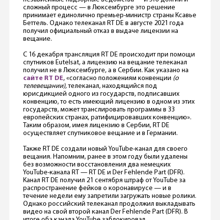
сложный процесс — в Люксембурге это решение
принимает единолично премьер-министр страны Ксавье
Беттель. Однако телеканал RT DE в августе 2021 года
получил официальный отказ в выдаче лицензии на
вещание.
С 16 декабря трансляция RT DE происходит при помощи
спутников Eutelsat, а лицензию на вещание телеканал
получил не в Люксембурге, а в Сербии. Как указано на
сайте RT DE
, «согласно положениям конвенции
(о
телевещании),
телеканал, находящийся под
юрисдикцией одного из государств, подписавших
конвенцию, то есть имеющий лицензию в одном из этих
государств, может транслировать программы в 33
европейских странах, ратифицировавших конвенцию».
Таким образом, имея лицензию в Сербии, RT DE
осуществляет спутниковое вещание и в Германии.
Также RT DE создали новый YouTube-канал для своего
вещания. Напомним, ранее в этом году были удалены
без возможности восстановления два немецких
YouTube-канала RT — RT DE и Der Fehlende Part (DFR).
Канал RT DE получил 21 сентября штраф от YouTube за
распространение фейков о коронавирусе — и в
течение недели ему запретили загружать новые ролики.
Однако российский телеканал продолжил выкладывать
видео на свой второй канал Der Fehlende Part (DFR). В
итоге оба канала YouTube заблокировал.