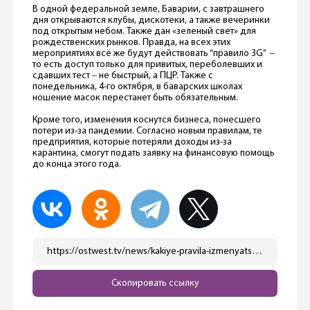
В одной федеральной земле, Баварии, с завтрашнего
дня открываются клубы, дискотеки, а также вечеринки
под открытым небом. Также дан «зеленый свет» для
рождественских рынков. Правда, на всех этих
мероприятиях всё же будут действовать “правило 3G” ‒
то есть доступ только для привитых, переболевших и
сдавших тест ‒ не быстрый, а ПЦР. Также с
понедельника, 4-го октября, в баварских школах
ношение масок перестанет быть обязательным.
Кроме того, изменения коснутся бизнеса, понесшего
потери из-за пандемии. Согласно новым правилам, те
предприятия, которые потеряли доходы из-за
карантина, смогут подать заявку на финансовую помощь
до конца этого года.
https://ostwest.tv/news/kakiye-pravila-izmenyatsya-v-oktyabre-v-germanii-testy-avtozapravki-bolnichnyye-sotsseti/
Скопировать ссылку