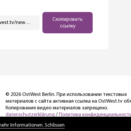
Скопировать
https://ostwest.tv/news/kakie-imena-dlya-detej-byli-samymi-populyarnymi-v-germani-v-2025-godu/
ссылку
© 2026 OstWest Berlin. При использовании текстовых
материалов с сайта активная ссылка на OstWest.tv об
Копирование видео материалов запрещено.
datenschutzerklärung
/
Политика конфиденциальности
 mehr Informationen. Schlissen