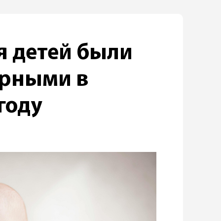
я детей были
рными в
году