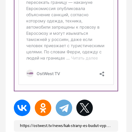
https://ostwest.tv/news/kak-strany-es-budut-vypolnyat-zaprety-evrokomissii-na-vvoz-rossiyanami-avtomobilej-i-lichnyh-veshhej/