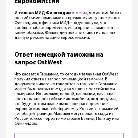
Еврокомиссии
И только МИД Финляндии
отметил
, что автомобили с
российскими номерами по-прежнему могут въезжать в
Финляндию, в финском МИДе подчеркнули, что
сообщат заблаговременно, если правила поменяются,
таким образом, Финляндия пока не станет исполнять
данную рекомендацию Еврокомиссии.
Ответ немецкой таможни на
запрос OstWest
Что касается Германии, то сегодня телеканал OstWest
получил ответ на запрос от немецкой таможни. В
документе ничего не говорится о том, что в Германию
может быть закрыт въезд для машин с российскими
номерами. Но таможня, первой, напомним, начавшая
арестовывать российские автомобили, подтвердила,
что будет в этом плане выполнять распоряжение
европейских властей. Впрочем, у России с Германией
нет общей границы. Машины могут попасть сюда из
России только через те же страны Балтии, Польшу или
Финляндию.