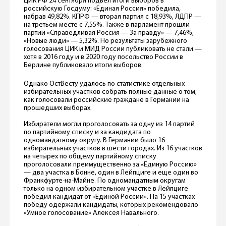
ЦИК РФ 24 сентября подвел итоги выборов в
российскую Госдуму: «Единая Россия» победила,
набрав 49,82%. КПРФ — вторая партия с 18,93%, ЛДПР —
на третьем месте с 7,55%. Также в парламент прошли
партии «Справедливая Россия — За правду» — 7,46%,
«Новые люди» — 5,32%. Но результаты зарубежного
голосования ЦИК и МИД России публиковать не стали —
хотя в 2016 году и в 2020 году посольство России в
Берлине публиковало итоги выборов.
Однако ОстВесту удалось по статистике отдельных
избирательных участков собрать полные данные о том,
как голосовали российские граждане в Германии на
прошедших выборах.
Избиратели могли проголосовать за одну из 14 партий
по партийному списку и за кандидата по
одномандатному округу. В Германии было 16
избирательных участков в шести городах. Из 16 участков
на четырех по общему партийному списку
проголосовали преимущественно за «Единую Россию»
— два участка в Бонне, один в Лейпциге и еще один во
Франкфурте-на-Майне. По одномандатным округам
только на одном избирательном участке в Лейпциге
победил кандидат от «Единой России». На 15 участках
победу одержали кандидаты, которых рекомендовало
«Умное голосование» Алексея Навального.