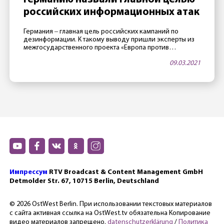
российских информационных атак
Германия ‒ главная цель российских кампаний по
дезинформации. К такому выводу пришли эксперты из
межгосударственного проекта «Европа против
дезинформации», которые следят за фейковыми
09.03.2021
новостями из России в разных европейских странах. Как
говорится в публикации от 9 марта, в Германии
насчитали 700 кампаний по дезинформации. Особенно
часто прокремлевские СМИ рассказывают о жизни
русскоязычных жителей Германии. Один […]
Импрессум
RTV Broadcast & Content Management GmbH
Detmolder Str. 67, 10715 Berlin, Deutschland
© 2026 OstWest Berlin. При использовании текстовых материалов
с сайта активная ссылка на OstWest.tv обязательна Копирование
видео материалов запрещено.
datenschutzerklärung
/
Политика