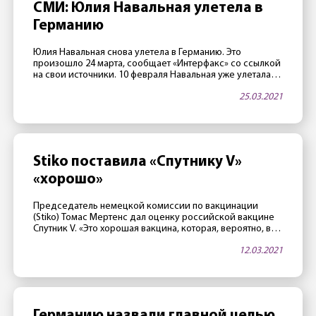
СМИ: Юлия Навальная улетела в
Германию
Юлия Навальная снова улетела в Германию. Это
произошло 24 марта, сообщает «Интерфакс» со ссылкой
на свои источники. 10 февраля Навальная уже улетала в
Германию с частным визитом, вернувшись в Россию 22
25.03.2021
февраля. Накануне стало известно, что самочувствие
Алексея Навального в колонии в Покрове ухудшилось.
«Вчера у него начала отниматься нога, — заявила его
адвокат Ольга Михайлова. […]
Stiko поставила «Спутнику V»
«хорошо»
Председатель немецкой комиссии по вакцинации
(Stiko) Томас Мертенс дал оценку российской вакцине
Спутник V. «Это хорошая вакцина, которая, вероятно, в
какой-то момент также будет одобрена в Евросоюзе.
12.03.2021
Российские исследователи имеют большой опыт в
вакцинации. «Спутник V» сделан с умом», — заявил
Мертенс газете Rheinische Post 11 марта. Европейское
агентство по лекарственным средствам тем временем
проводит […]
Германию назвали главной целью