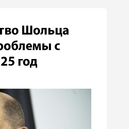
тво Шольца
роблемы с
25 год