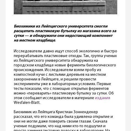
Биохимики из Лейпцигского университета смогли
расщепить пластиковую бутылку из магазина всего за
сутки — и обнаружили они недостающий компонент
на местном к
ладбище
.
Исследователи давно ищут способ экологично и быстро
перерабатывать пластиковые отходы. Так, группа ученых
из Лейпцигского университета обнаружила на
городском кладбище новые ферменты биологического
происхождения. Исследователи взяли пробу из
компостной кучи с листьями деревьев на местном
захоронении в Лейпциге, и решили провести
эксперименты уже в лабораторных условиях. Первые
тесты показали, что с помощью открытых ферментов
можно «переварить» пластиковую бутылку за сутки. Об
этом сообщают исследователи в материале
издания
Wesfalen-Blatt.
Биохимик из Лейпцига Кристиан Зоннендекер
рассказал, что его команда была удивлена открытие и
они не могли даже поверить своим глазам. Сначала
ученые подумали, что над ними кто-то подшутил и
просто заменил тестовую полоску в лаборатории. На