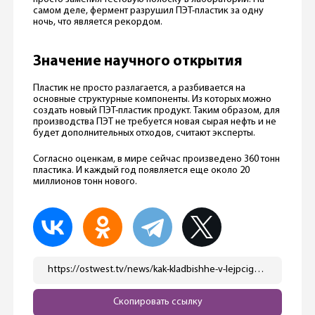
самом деле, фермент разрушил ПЭТ-пластик за одну
ночь, что является рекордом.
Значение научного открытия
Пластик не просто разлагается, а разбивается на
основные структурные компоненты. Из которых можно
создать новый ПЭТ-пластик продукт. Таким образом, для
производства ПЭТ не требуется новая сырая нефть и не
будет дополнительных отходов, считают эксперты.
Согласно оценкам, в мире сейчас произведено 360 тонн
пластика. И каждый год появляется еще около 20
миллионов тонн нового.
https://ostwest.tv/news/kak-kladbishhe-v-lejpcige-pomoglo-uchenym-sdelat-novoe-nauchnoe-otkrytie/
Скопировать ссылку