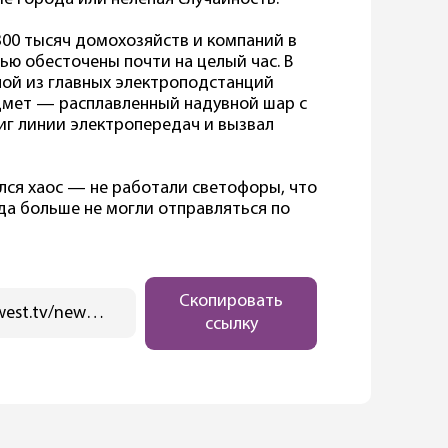
 300 тысяч домохозяйств и компаний в
ю обесточены почти на целый час. В
ной из главных электроподстанций
дмет — расплавленный надувной шар с
г линии электропередач и вызвал
ился хаос — не работали светофоры, что
да больше не могли отправляться по
Скопировать
https://ostwest.tv/news/kak-drezden-ostalsya-bez-sveta-na-chas/
ссылку