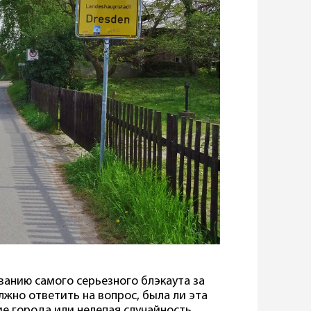
ванию самого серьезного блэкаута за
жно ответить на вопрос, была ли эта
е города или нелепая случайность.