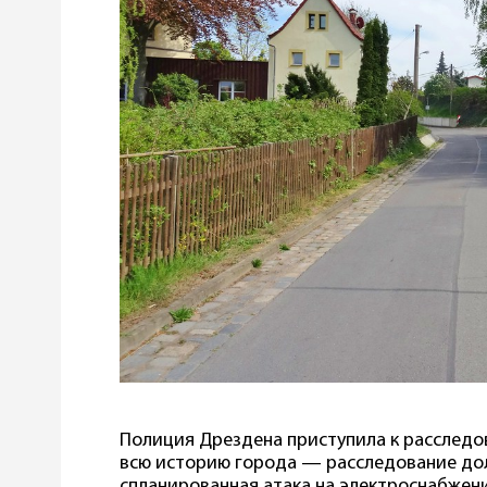
Полиция Дрездена приступила к расследо
всю историю города — расследование дол
спланированная атака на электроснабжени