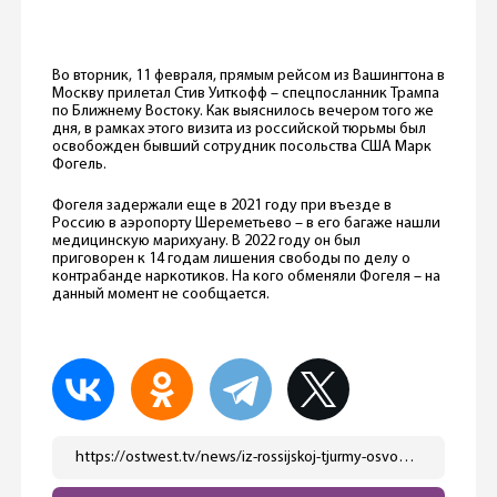
Во вторник, 11 февраля, прямым рейсом из Вашингтона в
Москву прилетал Стив Уиткофф – спецпосланник Трампа
по Ближнему Востоку. Как выяснилось вечером того же
дня, в рамках этого визита из российской тюрьмы был
освобожден бывший сотрудник посольства США Марк
Фогель.
Фогеля задержали еще в 2021 году при въезде в
Россию в аэропорту Шереметьево – в его багаже нашли
медицинскую марихуану. В 2022 году он был
приговорен к 14 годам лишения свободы по делу о
контрабанде наркотиков. На кого обменяли Фогеля – на
данный момент не сообщается.
https://ostwest.tv/news/iz-rossijskoj-tjurmy-osvobodili-byvshego-sotrudnika-posolstva-ssha/