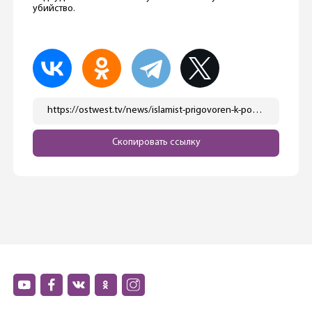
убийство.
https://ostwest.tv/news/islamist-prigovoren-k-pozhiznennomu-zakljucheniju-za-napadenie-s-nozhom-v-dujsburge/
Скопировать ссылку