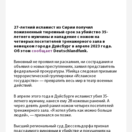
27-летний исламист из Сирии получил
пожизненный тюремный срок за убийство 35-
летнего мужчины и нападение с ножом на
четверых посетителей тренажерного зала в
немецком городе Дуйсбург в апреле 2023 года.
Об этом
сообщает
Deutschlandfunk.
Виновный не проявил ни раскаяния, ни сострадания и
объявил о новых преступлениях, заявил представитель
федеральной прокуратуры. Убийца следовал призывам
террористической группировки «Исламское
государство» — превратить весь мир в театр военных
действий.
В апреле этого года в Дуйсбурге исламист убил 35-
летнего мужчину, нанеся ему 28 ножевых ранений. А
через девять дней ранил ножом четырех посетителей
тренажерного зала. «Я хотел убить как можно больше
людей», — признался он позже.
Высший региональный суд Дюссельдорфа признал
подсудимого виновным в убийстве и покушениях на