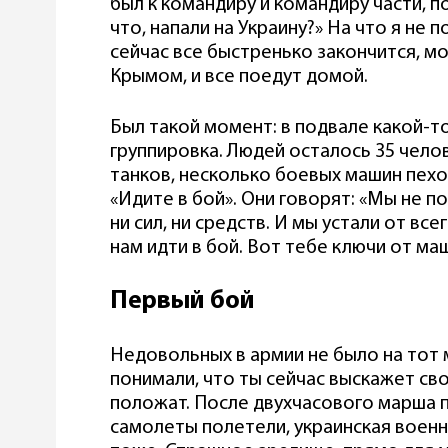
был к командиру и командиру части, 
что, напали на Украину?» На что я не 
сейчас все быстренько закончится, мол,
Крымом, и все поедут домой.
Был такой момент: в подвале какой-т
группировка. Людей осталось 35 челове
танков, несколько боевых машин пехот
«Идите в бой». Они говорят: «Мы не по
ни сил, ни средств. И мы устали от вс
нам идти в бой. Вот тебе ключи от ма
Первый бой
Недовольных в армии не было на тот 
понимали, что ты сейчас выскажет св
положат. После двухчасового марша 
самолеты полетели, украинская военн