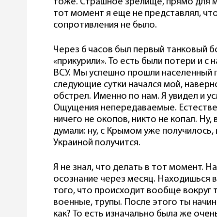
тоже. Страшное зрелище, прямо для 
тот момент я еще не представлял, чт
сопротивления не было.
Через 6 часов был первый танковый бо
«прикурили». То есть были потери и с 
ВСУ. Мы успешно прошли населенный пу
следующие сутки начался мой, наверн
обстрел. Именно по нам. Я увидел и у
Ощущения непередаваемые. Естественн
ничего не окопов, никто не копал. Ну, 
думали: ну, с Крымом уже получилось, 
Украиной получится.
Я не знал, что делать в тот момент. Н
осознание через месяц. Находишься 
того, что происходит вообще вокруг т
военные, трупы. После этого ты начин
как? То есть изначально была же очен