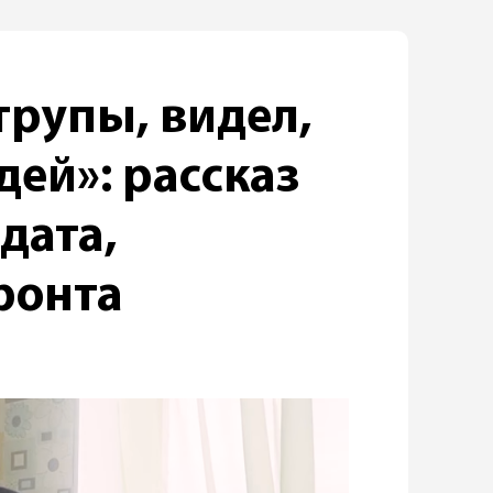
трупы, видел,
дей»: рассказ
дата,
ронта