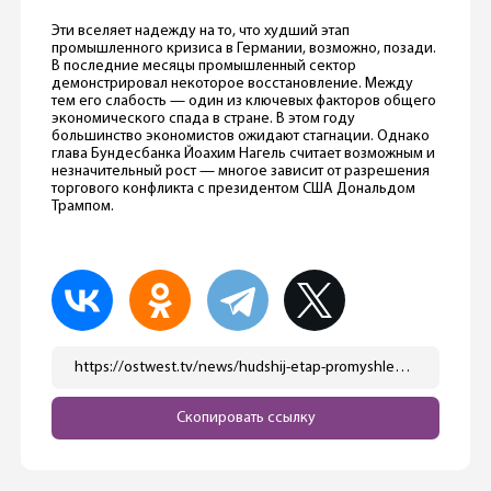
Эти вселяет надежду на то, что худший этап
промышленного кризиса в Германии, возможно, позади.
В последние месяцы промышленный сектор
демонстрировал некоторое восстановление. Между
тем его слабость — один из ключевых факторов общего
экономического спада в стране. В этом году
большинство экономистов ожидают стагнации. Однако
глава Бундесбанка Йоахим Нагель считает возможным и
незначительный рост — многое зависит от разрешения
торгового конфликта с президентом США Дональдом
Трампом.
https://ostwest.tv/news/hudshij-etap-promyshlennogo-krizisa-v-germanii-vozmozhno-ostalsya-pozadi/
Скопировать ссылку