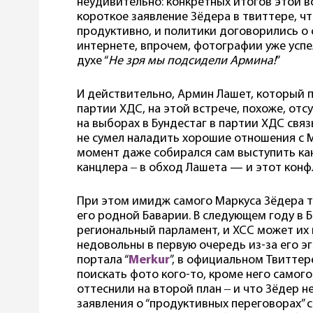
неудивительно: конкретных итогов этой вс
короткое заявление Зёдера в твиттере, ч
продуктивно, и политики договорились о 
интернете, впрочем, фотографии уже усп
духе “
Не зря мы подсидели Армина!
”
И действительно, Армин Лашет, который 
партии ХДС, на этой встрече, похоже, отс
на выборах в Бундестаг в партии ХДС связы
не сумел наладить хорошие отношения с М
момент даже собирался сам выступить к
канцлера ‒ в обход Лашета — и этот конф
При этом имидж самого Маркуса Зёдера т
его родной Баварии. В следующем году в 
региональный парламент, и ХСС может их 
недовольны в первую очередь из-за его э
портала “
Merkur
”, в официальном Твитте
поискать фото кого-то, кроме него самого
оттеснили на второй план ‒ и что Зёдер н
заявления о “продуктивных переговорах”