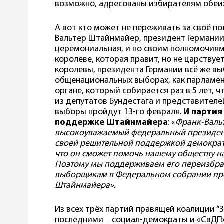
возможно, адресованы избирателям обеих
А вот кто может не переживать за своё по
Вальтер Штайнмайер, президент Германии.
церемониальная, и по своим полномочиям
королеве, которая правит, но не царствует
королевы, президента Германии всё же вы
общенациональных выборах, как парламен
органе, который собирается раз в 5 лет, 
из депутатов Бундестага и представителе
выборы пройдут 13-го февраля.
И партия
поддержке Штайнмайера
: «
Франк-Валь
высокоуважаемый федеральный президент
своей решительной поддержкой демократ
что он сможет помочь нашему обществу н
Поэтому мы поддерживаем его переизбр
выборщикам в Федеральном собрании про
Штайнмайера».
Из всех трёх партий правящей коалиции “
последними ‒ социал-демократы и «СвДП» 