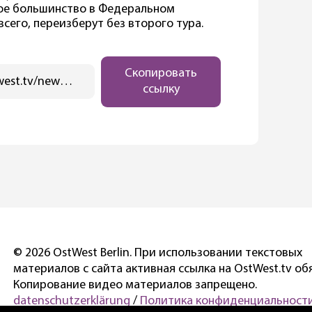
ное большинство в Федеральном
всего, переизберут без второго тура.
Скопировать
https://ostwest.tv/news/hds-i-hss-zakljuchili-novyj-sojuz/
ссылку
© 2026 OstWest Berlin. При использовании текстовых
материалов с сайта активная ссылка на OstWest.tv об
Копирование видео материалов запрещено.
datenschutzerklärung
/
Политика конфиденциальности