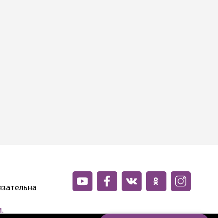
язательна
.