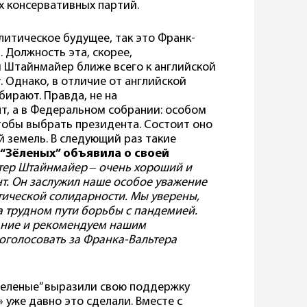
 консервативных партий.
литическое будущее, так это Франк-
 Должность эта, скорее,
 Штайнмайер ближе всего к английской
. Однако, в отличие от английской
бирают. Правда, не на
т, а в Федеральном собрании: особом
чтобы выбрать президента. Состоит оно
й земель. В следующий раз такие
 “Зёленых” объявила о своей
тер Штайнмайер ‒ очень хороший и
. Он заслужил наше особое уважение
ической солидарности. Мы уверены,
а трудном пути борьбы с пандемией.
ание и рекомендуем нашим
голосовать за Франка-Вальтера
Зеленые” выразили свою поддержку
уже давно это сделали. Вместе с