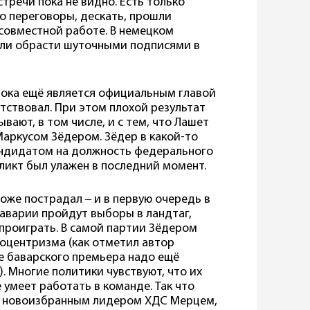
тречи пока не видно. Есть только
то переговоры, дескать, прошли
совместной работе. В немецком
ели обрасти шуточными подписями в
пока ещё является официальным главой
утствовал. При этом плохой результат
вают, в том числе, и с тем, что Лашет
аркусом Зёдером. Зёдер в какой-то
андидатом на должность федерального
ликт был улажен в последний момент.
оже пострадал ‒ и в первую очередь в
Баварии пройдут выборы в ландтаг,
проиграть. В самой партии Зёдером
гоцентризма (как отметил автор
ре баварского премьера надо ещё
). Многие политики чувствуют, что их
е умеет работать в команде. Так что
 с новоизбранным лидером ХДС Мерцем,